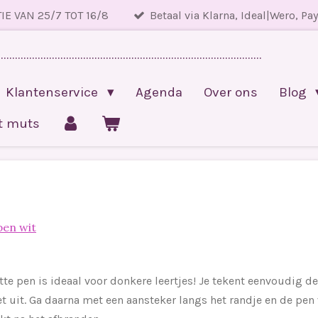
IE VAN 25/7 TOT 16/8
Betaal via Klarna, Ideal|Wero, Pa
.............................................................................................
Klantenservice
Agenda
Over ons
Blog
et muts
pen wit
tte pen is ideaal voor donkere leertjes! Je tekent eenvoudig de
et uit. Ga daarna met een aansteker langs het randje en de pen