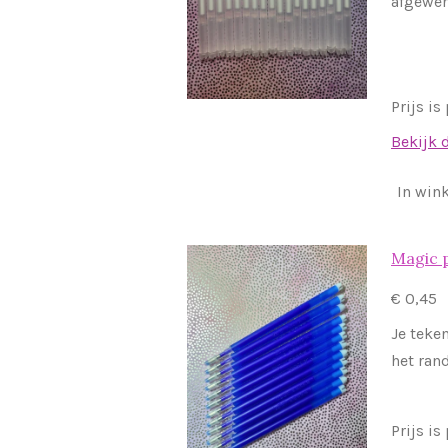
afgewer
Prijs is
Bekijk 
In win
Magic 
€ 0,45
Je teke
het ran
Prijs is