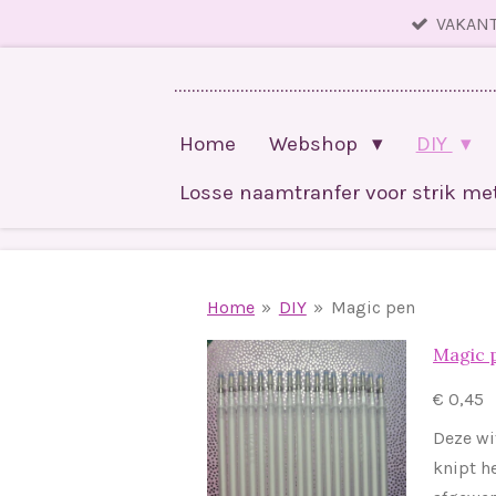
VAKANT
Ga
direct
........................................................................
naar
de
Home
Webshop
DIY
hoofdinhoud
Losse naamtranfer voor strik m
Home
»
DIY
»
Magic pen
Magic 
€ 0,45
Deze wi
knipt h