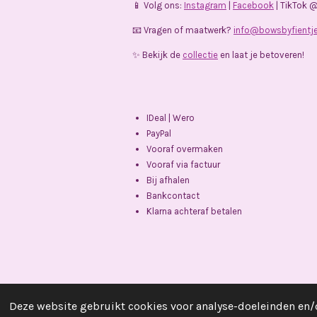
📱 Volg ons:
Instagram
|
Facebook
| TikTok 
📧 Vragen of maatwerk?
info@bowsbyfientje
✨ Bekijk de
collectie
en laat je betoveren!
IDeal | Wero
PayPal
Vooraf overmaken
Vooraf via factuur
Bij afhalen
Bankcontact
Klarna achteraf betalen
Deze website gebruikt cookies voor analyse-doeleinden en/o