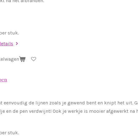
kt na het afbranden.
 per stuk.
details
kelwagen
pen
nt eenvoudig de lijnen zoals je gewend bent en knipt het uit. 
dje en de pen verdwijnt! Ook je werkje is mooier afgewerkt na 
 per stuk.