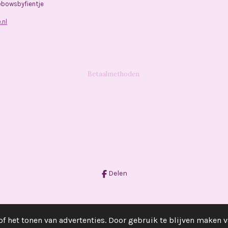
@bowsbyfientje
.nl
Betaalmethoden
Delen
f het tonen van advertenties. Door gebruik te blijven maken v