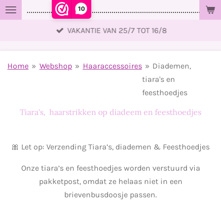
10
..................................................................................................
Ga
direct
VAKANTIE VAN 25/7 TOT 16/8
naar
de
hoofdinhoud
Home
»
Webshop
»
Haaraccessoires
»
Diademen,
tiara's en
feesthoedjes
Tiara's, haarstrikken op diadeem en feesthoedjes
🎀 Let op: Verzending Tiara’s, diademen & Feesthoedjes
Onze tiara’s en feesthoedjes worden verstuurd via
pakketpost, omdat ze helaas niet in een
brievenbusdoosje passen.