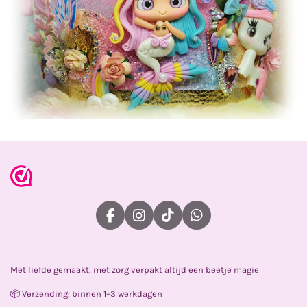
F
I
T
W
a
n
i
h
c
s
k
a
e
t
T
t
Met liefde gemaakt, met zorg verpakt altijd een beetje magie
b
a
o
s
o
g
k
A
📦 Verzending: binnen 1–3 werkdagen
o
r
p