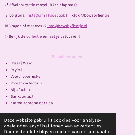
k
a
p
📍 Afhalen: gratis mogelijk (op afspraak)
m
📱 Volg ons:
Instagram
|
Facebook
| TikTok @bowsbyfientje
📧 Vragen of maatwerk?
info@bowsbyfientje.nl
✨ Bekijk de
collectie
en laat je betoveren!
Betaalmethoden
IDeal | Wero
PayPal
Vooraf overmaken
Vooraf via factuur
Bij afhalen
Bankcontact
Klarna achteraf betalen
Delen
Delen
Deze website gebruikt cookies voor analyse-
Powered by
JouwWeb
doeleinden en/of het tonen van advertenties.
Door gebruik te blijven maken van de site gaat u