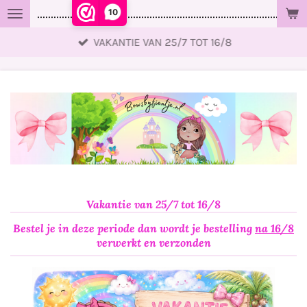
10
..................................................................................................
Ga
direct
VAKANTIE VAN 25/7 TOT 16/8
naar
de
hoofdinhoud
Vakantie van 25/7 tot 16/8
Bestel je in deze periode dan wordt je bestelling
na 16/8
verwerkt en verzonden