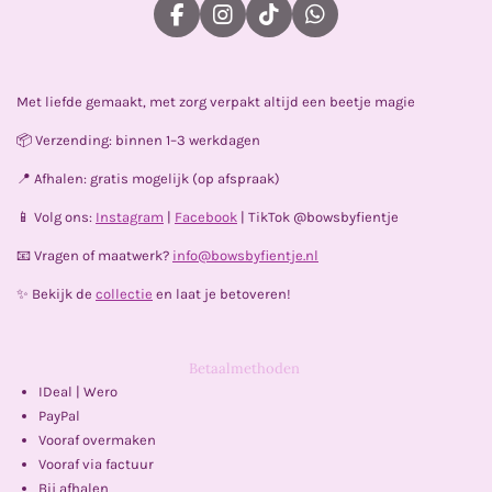
6
F
I
T
W
6
a
n
i
h
c
s
k
a
7
e
t
T
t
s
Met liefde gemaakt, met zorg verpakt altijd een beetje magie
b
a
o
s
o
g
k
A
t
📦 Verzending: binnen 1–3 werkdagen
o
r
p
e
k
a
p
📍 Afhalen: gratis mogelijk (op afspraak)
m
r
📱 Volg ons:
Instagram
|
Facebook
| TikTok @bowsbyfientje
r
e
📧 Vragen of maatwerk?
info@bowsbyfientje.nl
n
✨ Bekijk de
collectie
en laat je betoveren!
Betaalmethoden
IDeal | Wero
PayPal
Vooraf overmaken
Vooraf via factuur
Bij afhalen