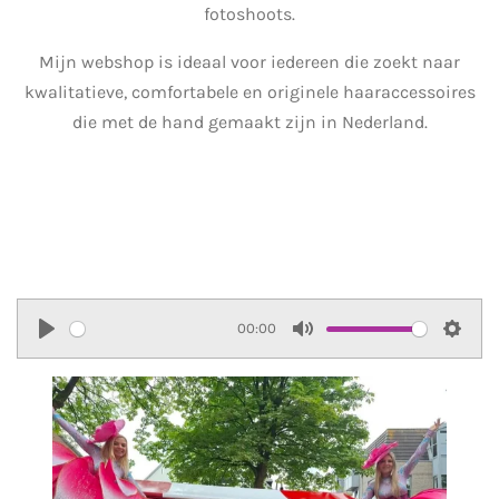
fotoshoots.
Mijn webshop is ideaal voor iedereen die zoekt naar
kwalitatieve, comfortabele en originele haaraccessoires
die met de hand gemaakt zijn in Nederland.
00:00
P
M
S
l
u
e
a
t
t
y
e
t
i