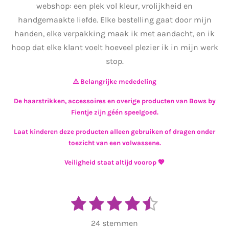
webshop: een plek vol kleur, vrolijkheid en
handgemaakte liefde. Elke bestelling gaat door mijn
handen, elke verpakking maak ik met aandacht, en ik
hoop dat elke klant voelt hoeveel plezier ik in mijn werk
stop.
⚠️ Belangrijke mededeling
De haarstrikken, accessoires en overige producten van Bows by
Fientje zijn géén speelgoed.
Laat kinderen deze producten alleen gebruiken of dragen onder
toezicht van een volwassene.
Veiligheid staat altijd voorop 💖
1
2
3
4
5
S
R
t
s
s
s
s
s
a
e
24 stemmen