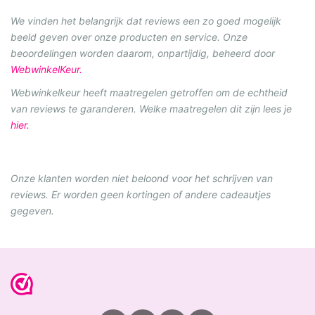
m
t
t
t
t
t
t
m
i
We vinden het belangrijk dat reviews een zo goed mogelijk
e
e
e
e
e
e
beeld geven over onze producten en service. Onze
n
n
r
r
r
r
r
beoordelingen worden daarom, onpartijdig, beheerd door
g
WebwinkelKeur.
r
r
r
r
:
Webwinkelkeur heeft maatregelen getroffen om de echtheid
e
e
e
e
4
van reviews te garanderen. Welke maatregelen dit zijn lees je
.
n
n
n
n
hier.
4
1
6
Onze klanten worden niet beloond voor het schrijven van
6
reviews. Er worden geen kortingen of andere cadeautjes
6
gegeven.
6
6
6
6
6