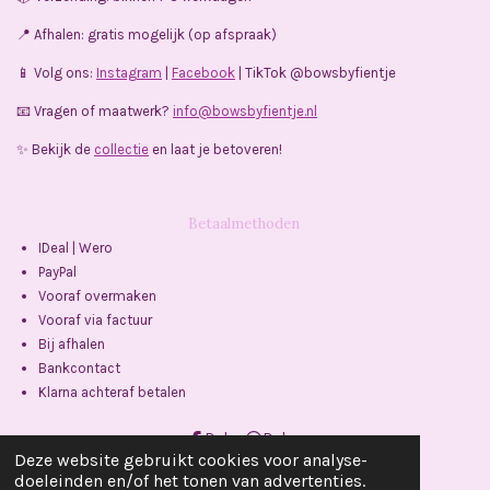
o
r
p
k
a
p
📍 Afhalen: gratis mogelijk (op afspraak)
m
📱 Volg ons:
Instagram
|
Facebook
| TikTok @bowsbyfientje
📧 Vragen of maatwerk?
info@bowsbyfientje.nl
✨ Bekijk de
collectie
en laat je betoveren!
Betaalmethoden
IDeal | Wero
PayPal
Vooraf overmaken
Vooraf via factuur
Bij afhalen
Bankcontact
Klarna achteraf betalen
Delen
Delen
Deze website gebruikt cookies voor analyse-
Powered by
JouwWeb
doeleinden en/of het tonen van advertenties.