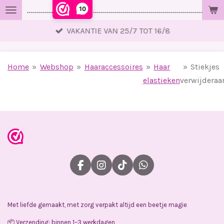
10
..................................................................................................
Ga
direct
VAKANTIE VAN 25/7 TOT 16/8
naar
de
hoofdinhoud
Home
»
Webshop
»
Haaraccessoires
»
Haar
»
Stiekjes
elastieken
verwijderaa
F
I
T
W
a
n
i
h
c
s
k
a
e
t
T
t
Met liefde gemaakt, met zorg verpakt altijd een beetje magie
b
a
o
s
o
g
k
A
📦 Verzending: binnen 1–3 werkdagen