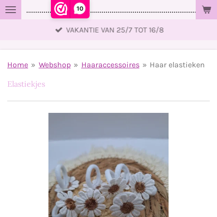
10
..................................................................................................
Ga
direct
VAKANTIE VAN 25/7 TOT 16/8
naar
de
hoofdinhoud
Home
»
Webshop
»
Haaraccessoires
»
Haar elastieken
Elastiekjes