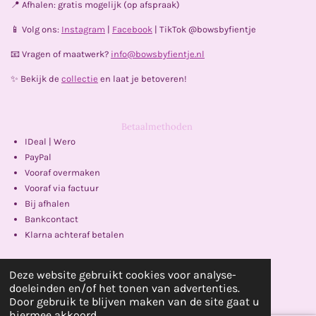
📍 Afhalen: gratis mogelijk (op afspraak)
m
📱 Volg ons:
Instagram
|
Facebook
| TikTok @bowsbyfientje
📧 Vragen of maatwerk?
info@bowsbyfientje.nl
✨ Bekijk de
collectie
en laat je betoveren!
Betaalmethoden
IDeal | Wero
PayPal
Vooraf overmaken
Vooraf via factuur
Bij afhalen
Bankcontact
Klarna achteraf betalen
Delen
Delen
Deze website gebruikt cookies voor analyse-
Powered by
JouwWeb
doeleinden en/of het tonen van advertenties.
Door gebruik te blijven maken van de site gaat u
hiermee akkoord.