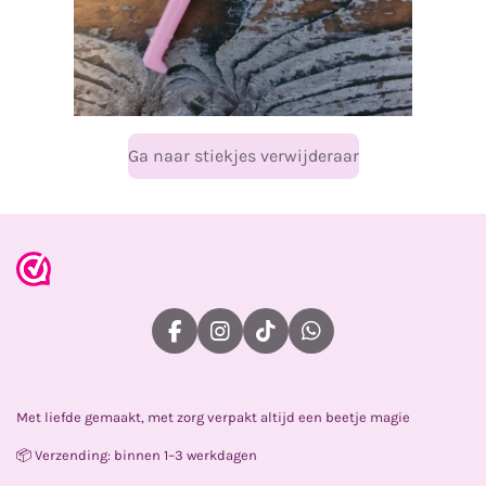
Ga naar stiekjes verwijderaar
F
I
T
W
a
n
i
h
c
s
k
a
e
t
T
t
Met liefde gemaakt, met zorg verpakt altijd een beetje magie
b
a
o
s
o
g
k
A
📦 Verzending: binnen 1–3 werkdagen
o
r
p
k
a
p