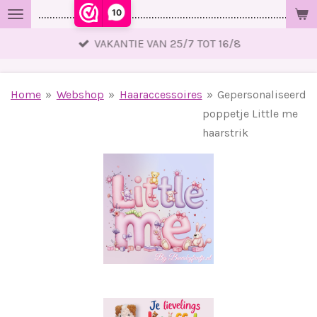
10
..................................................................................................
Ga
direct
VAKANTIE VAN 25/7 TOT 16/8
naar
de
hoofdinhoud
Home
»
Webshop
»
Haaraccessoires
»
Gepersonaliseerd
poppetje Little me
haarstrik