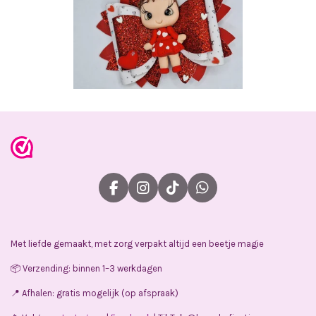
F
I
T
W
a
n
i
h
c
s
k
a
e
t
T
t
Met liefde gemaakt, met zorg verpakt altijd een beetje magie
b
a
o
s
o
g
k
A
📦 Verzending: binnen 1–3 werkdagen
o
r
p
k
a
p
📍 Afhalen: gratis mogelijk (op afspraak)
m