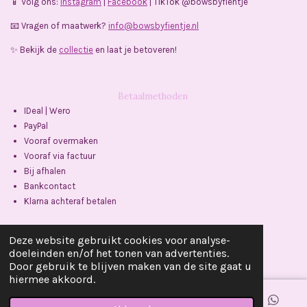
📱 Volg ons:
Instagram
|
Facebook
| TikTok @bowsbyfientje
📧 Vragen of maatwerk?
info@bowsbyfientje.nl
✨ Bekijk de
collectie
en laat je betoveren!
Betaalmethoden
IDeal | Wero
PayPal
Vooraf overmaken
Vooraf via factuur
Bij afhalen
Bankcontact
Klarna achteraf betalen
Delen
Delen
Deze website gebruikt cookies voor analyse-
Powered by
JouwWeb
doeleinden en/of het tonen van advertenties.
Door gebruik te blijven maken van de site gaat u
hiermee akkoord.