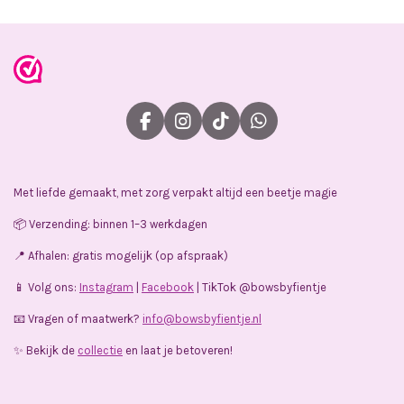
F
I
T
W
a
n
i
h
c
s
k
a
e
t
T
t
Met liefde gemaakt, met zorg verpakt altijd een beetje magie
b
a
o
s
o
g
k
A
📦 Verzending: binnen 1–3 werkdagen
o
r
p
k
a
p
📍 Afhalen: gratis mogelijk (op afspraak)
m
📱 Volg ons:
Instagram
|
Facebook
| TikTok @bowsbyfientje
📧 Vragen of maatwerk?
info@bowsbyfientje.nl
✨ Bekijk de
collectie
en laat je betoveren!