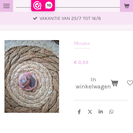
10
..................................................................................................
Ga
direct
VAKANTIE VAN 25/7 TOT 16/8
naar
de
hoofdinhoud
Moana
€ 0,55
In
winkelwagen
D
D
S
D
e
e
h
e
l
e
a
l
e
l
r
e
n
e
n