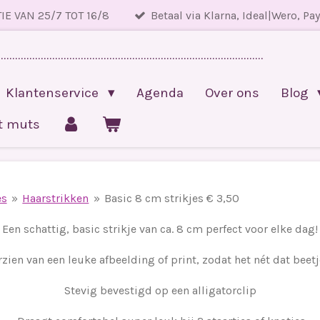
IE VAN 25/7 TOT 16/8
Betaal via Klarna, Ideal|Wero, Pa
.............................................................................................
Klantenservice
Agenda
Over ons
Blog
et muts
es
»
Haarstrikken
»
Basic 8 cm strikjes € 3,50
Een schattig, basic strikje van ca. 8 cm perfect voor elke dag!
zien van een leuke afbeelding of print, zodat het nét dat beetje
Stevig bevestigd op een alligatorclip