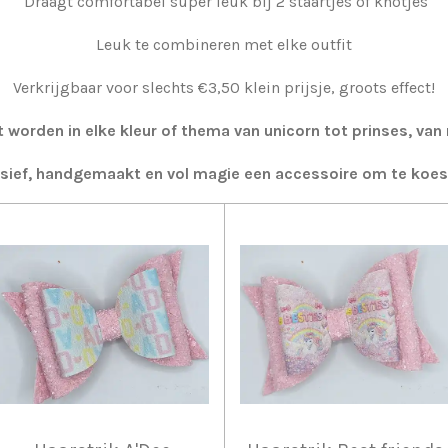
Draagt comfortabel super leuk bij 2 staartjes of knotjes
Leuk te combineren met elke outfit
Verkrijgbaar voor slechts €3,50 klein prijsje, groots effect!
orden in elke kleur of thema van unicorn tot prinses, va
sief, handgemaakt en vol magie een accessoire om te koes