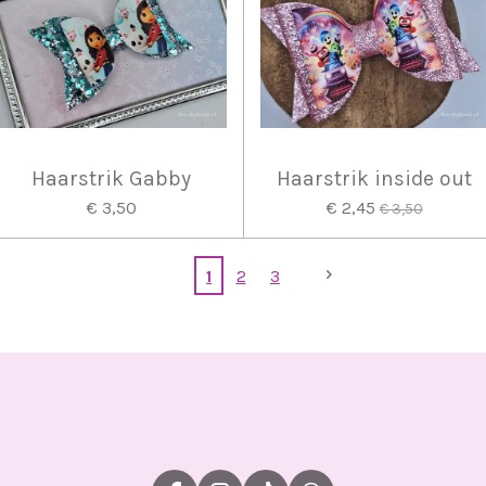
Haarstrik Gabby
Haarstrik inside out
€ 3,50
€ 2,45
€ 3,50
1
2
3