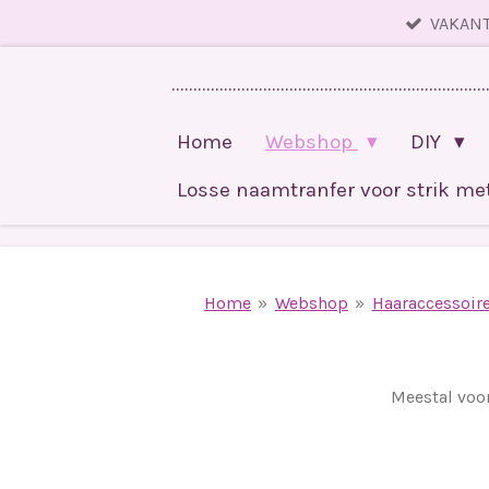
VAKANT
Ga
direct
........................................................................
naar
de
Home
Webshop
DIY
hoofdinhoud
Losse naamtranfer voor strik m
Home
»
Webshop
»
Haaraccessoir
Meestal voor