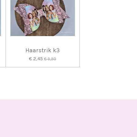
Haarstrik k3
€ 2,45
€ 3,50