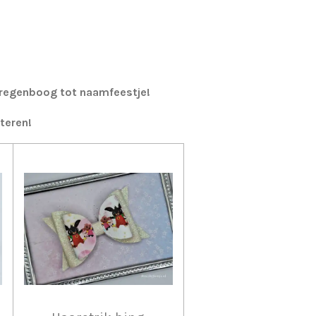
n regenboog tot naamfeestje!
teren!