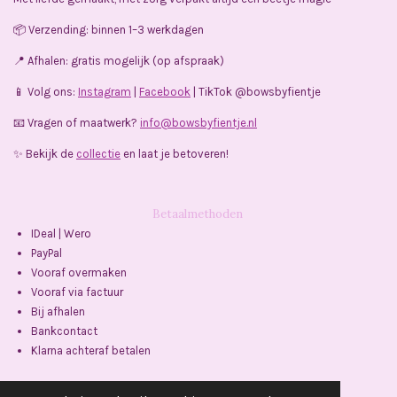
b
a
o
s
o
g
k
A
📦 Verzending: binnen 1–3 werkdagen
o
r
p
k
a
p
📍 Afhalen: gratis mogelijk (op afspraak)
m
📱 Volg ons:
Instagram
|
Facebook
| TikTok @bowsbyfientje
📧 Vragen of maatwerk?
info@bowsbyfientje.nl
✨ Bekijk de
collectie
en laat je betoveren!
Betaalmethoden
IDeal | Wero
PayPal
Vooraf overmaken
Vooraf via factuur
Bij afhalen
Bankcontact
Klarna achteraf betalen
Delen
Delen