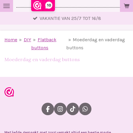
10
..................................................................................................
Ga
direct
VAKANTIE VAN 25/7 TOT 16/8
naar
de
hoofdinhoud
Home
»
DIY
»
Flatback
»
Moederdag en vaderdag
buttons
buttons
Moederdag en vaderdag buttons
F
I
T
W
a
n
i
h
c
s
k
a
e
t
T
t
Met liefde gemaakt, met zorg verpakt altijd een beetje magie