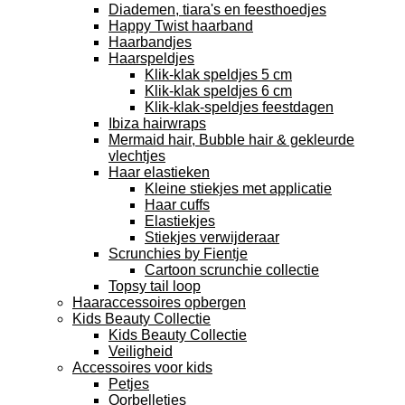
Diademen, tiara's en feesthoedjes
Happy Twist haarband
Haarbandjes
Haarspeldjes
Klik-klak speldjes 5 cm
Klik-klak speldjes 6 cm
Klik-klak-speldjes feestdagen
Ibiza hairwraps
Mermaid hair, Bubble hair & gekleurde
vlechtjes
Haar elastieken
Kleine stiekjes met applicatie
Haar cuffs
Elastiekjes
Stiekjes verwijderaar
Scrunchies by Fientje
Cartoon scrunchie collectie
Topsy tail loop
Haaraccessoires opbergen
Kids Beauty Collectie
Kids Beauty Collectie
Veiligheid
Accessoires voor kids
Petjes
Oorbelletjes