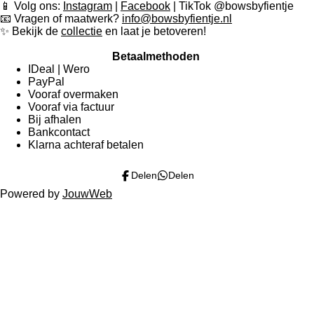
o
r
p
📱 Volg ons:
Instagram
|
Facebook
| TikTok @bowsbyfientje
k
a
p
📧 Vragen of maatwerk?
info@bowsbyfientje.nl
m
✨ Bekijk de
collectie
en laat je betoveren!
Betaalmethoden
IDeal | Wero
PayPal
Vooraf overmaken
Vooraf via factuur
Bij afhalen
Bankcontact
Klarna achteraf betalen
Delen
Delen
Powered by
JouwWeb