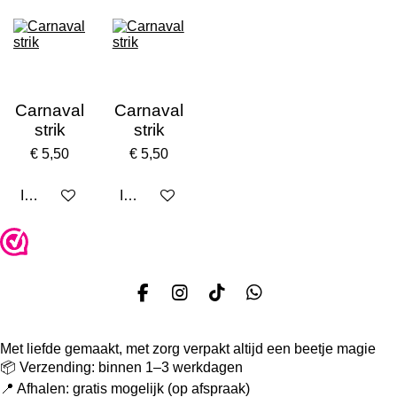
Carnaval
Carnaval
strik
strik
€ 5,50
€ 5,50
In winkelwagen
In winkelwagen
F
I
T
W
a
n
i
h
c
s
k
a
Met liefde gemaakt, met zorg verpakt altijd een beetje magie
e
t
T
t
b
a
o
s
📦 Verzending: binnen 1–3 werkdagen
o
g
k
A
📍 Afhalen: gratis mogelijk (op afspraak)