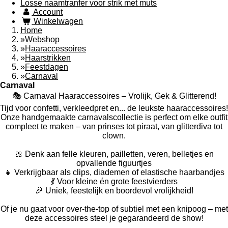
Losse naamtranfer voor strik met muts
Account
Winkelwagen
Home
»
Webshop
»
Haaraccessoires
»
Haarstrikken
»
Feestdagen
»
Carnaval
Carnaval
🎭 Carnaval Haaraccessoires – Vrolijk, Gek & Glitterend!
Tijd voor confetti, verkleedpret en... de leukste haaraccessoires!
Onze handgemaakte carnavalscollectie is perfect om elke outfit
compleet te maken – van prinses tot piraat, van glitterdiva tot
clown.
🎀 Denk aan felle kleuren, pailletten, veren, belletjes en
opvallende figuurtjes
👧 Verkrijgbaar als clips, diademen of elastische haarbandjes
💃 Voor kleine én grote feestvierders
🎉 Uniek, feestelijk en boordevol vrolijkheid!
Of je nu gaat voor over-the-top of subtiel met een knipoog – met
deze accessoires steel je gegarandeerd de show!