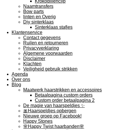
Krokodillenclip
Naamtransfers
Bow parts
linten en Overig
Diy sinterklaas
Sinterklaas stafjes
Klantenservice
Contact gegevens
Ruilen en retourneren
Privacyverklaring
Algemene voorwaarden
Disclaimer
Klachten
Veiligheid gebruik strikken
Agenda
Over ons
Blog
Maatwerk haarstrikken en accessoires
Betaalpagina custom orders
Custom order betaalpagina 2
De magie van haarspeldjes ✨️
🎀Haarspeldjes opbergen
Nieuwe groep op Facebook!
Happy Stones
🌸Happy Twist haarbanden🌸