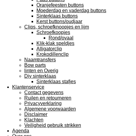
Oranjefeesten buttons
Moederdag en vaderdag buttons
Sinterklaas buttons
Kerst buttons/oudjaar
Clips, schroefknoopjes en lijm
Schroefkoopjes
Rond/ovaal
Klik-klak speldjes
Alligatorclip
Krokodillenclip
Naamtransfers
Bow parts
linten en Overig
Diy sinterklaas
Sinterklaas stafjes
Klantenservice
Contact gegevens
Ruilen en retourneren
Privacyverklaring
Algemene voorwaarden
Disclaimer
Klachten
Veiligheid gebruik strikken
Agenda