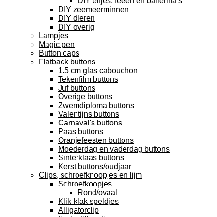
DIY elfjes, feeën en ballerina's
DIY zeemeerminnen
DIY dieren
DIY overig
Lampjes
Magic pen
Button caps
Flatback buttons
1.5 cm glas cabouchon
Tekenfilm buttons
Juf buttons
Overige buttons
Zwemdiploma buttons
Valentijns buttons
Carnaval's buttons
Paas buttons
Oranjefeesten buttons
Moederdag en vaderdag buttons
Sinterklaas buttons
Kerst buttons/oudjaar
Clips, schroefknoopjes en lijm
Schroefkoopjes
Rond/ovaal
Klik-klak speldjes
Alligatorclip