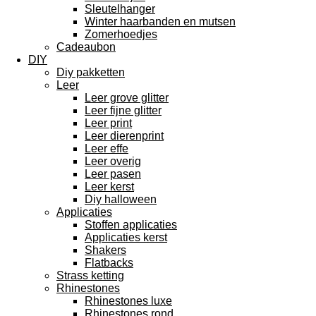
Sleutelhanger
Winter haarbanden en mutsen
Zomerhoedjes
Cadeaubon
DIY
Diy pakketten
Leer
Leer grove glitter
Leer fijne glitter
Leer print
Leer dierenprint
Leer effe
Leer overig
Leer pasen
Leer kerst
Diy halloween
Applicaties
Stoffen applicaties
Applicaties kerst
Shakers
Flatbacks
Strass ketting
Rhinestones
Rhinestones luxe
Rhinestones rond