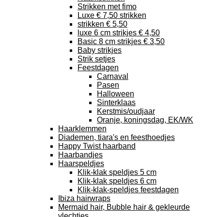
Strikken met fimo
Luxe € 7,50 strikken
strikken € 5,50
luxe 6 cm strikjes € 4,50
Basic 8 cm strikjes € 3,50
Baby strikjes
Strik setjes
Feestdagen
Carnaval
Pasen
Halloween
Sinterklaas
Kerstmis/oudjaar
Oranje, koningsdag, EK/WK
Haarklemmen
Diademen, tiara's en feesthoedjes
Happy Twist haarband
Haarbandjes
Haarspeldjes
Klik-klak speldjes 5 cm
Klik-klak speldjes 6 cm
Klik-klak-speldjes feestdagen
Ibiza hairwraps
Mermaid hair, Bubble hair & gekleurde
vlechtjes