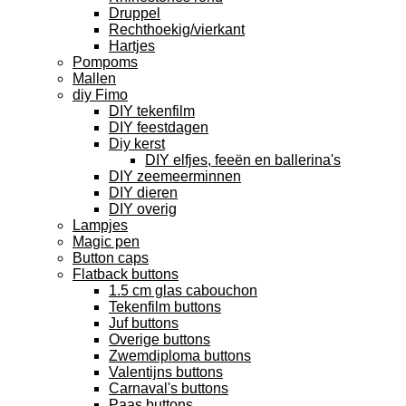
Druppel
Rechthoekig/vierkant
Hartjes
Pompoms
Mallen
diy Fimo
DIY tekenfilm
DIY feestdagen
Diy kerst
DIY elfjes, feeën en ballerina's
DIY zeemeerminnen
DIY dieren
DIY overig
Lampjes
Magic pen
Button caps
Flatback buttons
1.5 cm glas cabouchon
Tekenfilm buttons
Juf buttons
Overige buttons
Zwemdiploma buttons
Valentijns buttons
Carnaval's buttons
Paas buttons