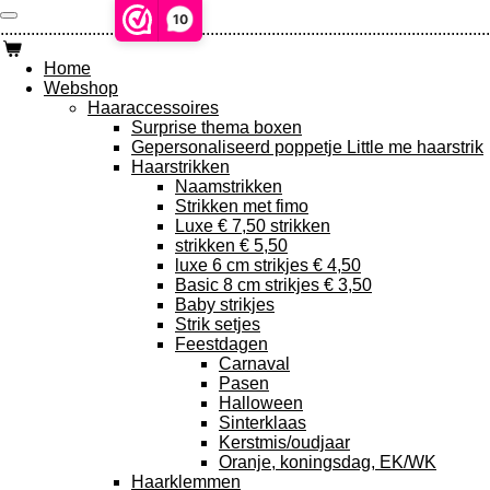
Ga
10
................................................................................................................
direct
naar
Home
de
Webshop
hoofdinhoud
Haaraccessoires
Surprise thema boxen
Gepersonaliseerd poppetje Little me haarstrik
Haarstrikken
Naamstrikken
Strikken met fimo
Luxe € 7,50 strikken
strikken € 5,50
luxe 6 cm strikjes € 4,50
Basic 8 cm strikjes € 3,50
Baby strikjes
Strik setjes
Feestdagen
Carnaval
Pasen
Halloween
Sinterklaas
Kerstmis/oudjaar
Oranje, koningsdag, EK/WK
Haarklemmen