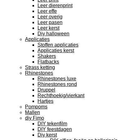
Leer dierenprint
Leer effe
Leer overig
Leer pasen
Leer kerst
Diy halloween
Applicaties
Stoffen applicaties
Applicaties kerst
Shakers
Flatbacks
Strass ketting
Rhinestones
Rhinestones luxe
Rhinestones rond
Druppel
Rechthoekig/vierkant
Hartjes
Pompoms
Mallen
diy Fimo
DIY tekenfilm
DIY feestdagen
Diy kerst