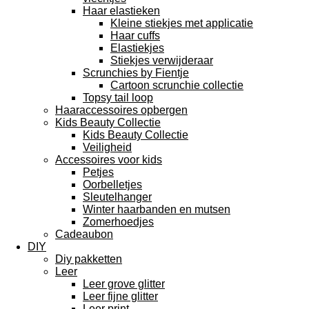
Haar elastieken
Kleine stiekjes met applicatie
Haar cuffs
Elastiekjes
Stiekjes verwijderaar
Scrunchies by Fientje
Cartoon scrunchie collectie
Topsy tail loop
Haaraccessoires opbergen
Kids Beauty Collectie
Kids Beauty Collectie
Veiligheid
Accessoires voor kids
Petjes
Oorbelletjes
Sleutelhanger
Winter haarbanden en mutsen
Zomerhoedjes
Cadeaubon
DIY
Diy pakketten
Leer
Leer grove glitter
Leer fijne glitter
Leer print