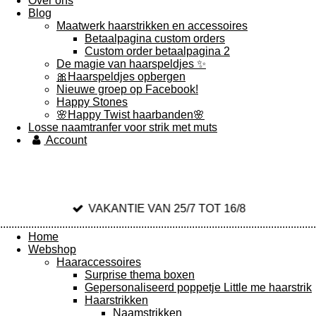
Over ons
Blog
Maatwerk haarstrikken en accessoires
Betaalpagina custom orders
Custom order betaalpagina 2
De magie van haarspeldjes ✨️
🎀Haarspeldjes opbergen
Nieuwe groep op Facebook!
Happy Stones
🌸Happy Twist haarbanden🌸
Losse naamtranfer voor strik met muts
Account
VAKANTIE VAN 25/7 TOT 16/8
................................................................................................................
Home
Webshop
Haaraccessoires
Surprise thema boxen
Gepersonaliseerd poppetje Little me haarstrik
Haarstrikken
Naamstrikken