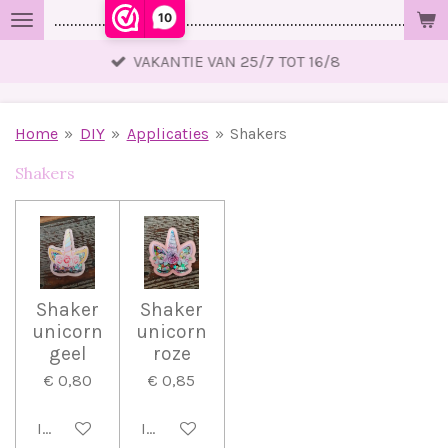
10
..................................................................................................
Ga
direct
VAKANTIE VAN 25/7 TOT 16/8
naar
de
hoofdinhoud
Home
»
DIY
»
Applicaties
»
Shakers
Shakers
Shaker
Shaker
unicorn
unicorn
geel
roze
€ 0,80
€ 0,85
In winkelwagen
In winkelwagen