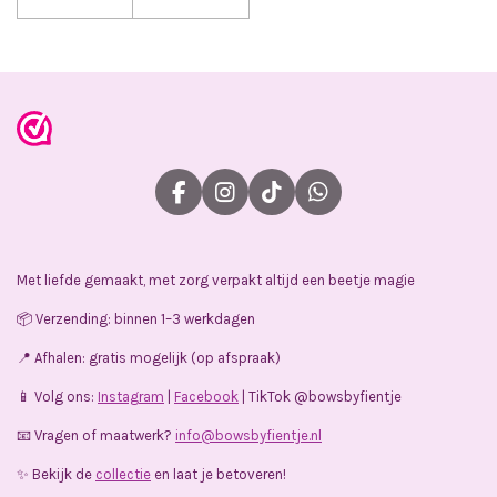
F
I
T
W
a
n
i
h
c
s
k
a
e
t
T
t
Met liefde gemaakt, met zorg verpakt altijd een beetje magie
b
a
o
s
o
g
k
A
📦 Verzending: binnen 1–3 werkdagen
o
r
p
k
a
p
📍 Afhalen: gratis mogelijk (op afspraak)
m
📱 Volg ons:
Instagram
|
Facebook
| TikTok @bowsbyfientje
📧 Vragen of maatwerk?
info@bowsbyfientje.nl
✨ Bekijk de
collectie
en laat je betoveren!