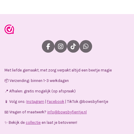
e
l
r
e
n
e
n
F
I
T
W
a
n
i
h
c
s
k
a
e
t
T
t
Met liefde gemaakt, met zorg verpakt altijd een beetje magie
b
a
o
s
o
g
k
A
📦 Verzending: binnen 1–3 werkdagen
o
r
p
k
a
p
📍 Afhalen: gratis mogelijk (op afspraak)
m
📱 Volg ons:
Instagram
|
Facebook
| TikTok @bowsbyfientje
📧 Vragen of maatwerk?
info@bowsbyfientje.nl
✨ Bekijk de
collectie
en laat je betoveren!