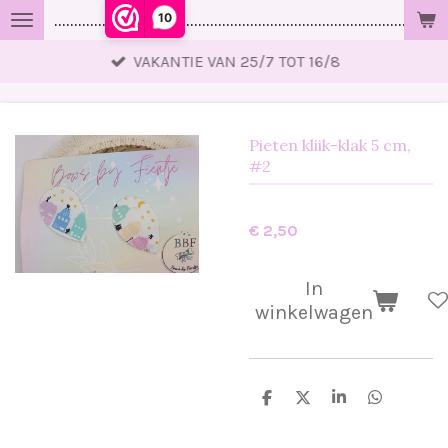
10
..................................................................................................
Ga
direct
VAKANTIE VAN 25/7 TOT 16/8
naar
de
hoofdinhoud
Pieten kliik-klak 5 cm,
#2
€ 2,50
In
winkelwagen
D
D
S
D
e
e
h
e
l
e
a
l