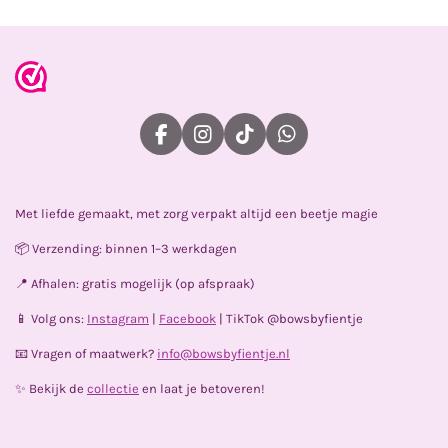
F
I
T
W
a
n
i
h
c
s
k
a
e
t
T
t
Met liefde gemaakt, met zorg verpakt altijd een beetje magie
b
a
o
s
o
g
k
A
📦 Verzending: binnen 1–3 werkdagen
o
r
p
k
a
p
📍 Afhalen: gratis mogelijk (op afspraak)
m
📱 Volg ons:
Instagram
|
Facebook
| TikTok @bowsbyfientje
📧 Vragen of maatwerk?
info@bowsbyfientje.nl
✨ Bekijk de
collectie
en laat je betoveren!