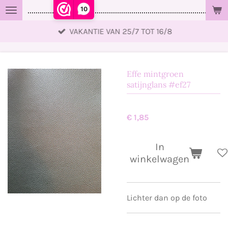
10
..................................................................................................
Ga
direct
VAKANTIE VAN 25/7 TOT 16/8
naar
de
hoofdinhoud
Effe mintgroen
satijnglans #ef27
€ 1,85
In
winkelwagen
Lichter dan op de foto