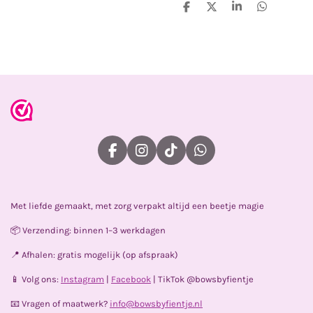
D
D
S
D
e
e
h
e
l
e
a
l
e
l
r
e
n
e
n
F
I
T
W
a
n
i
h
c
s
k
a
e
t
T
t
Met liefde gemaakt, met zorg verpakt altijd een beetje magie
b
a
o
s
o
g
k
A
📦 Verzending: binnen 1–3 werkdagen
o
r
p
k
a
p
📍 Afhalen: gratis mogelijk (op afspraak)
m
📱 Volg ons:
Instagram
|
Facebook
| TikTok @bowsbyfientje
📧 Vragen of maatwerk?
info@bowsbyfientje.nl