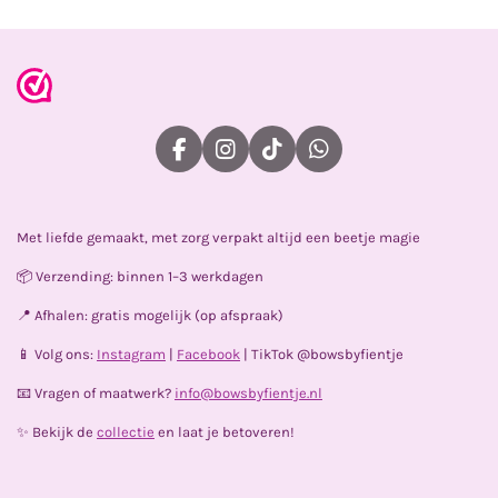
F
I
T
W
a
n
i
h
c
s
k
a
e
t
T
t
Met liefde gemaakt, met zorg verpakt altijd een beetje magie
b
a
o
s
o
g
k
A
📦 Verzending: binnen 1–3 werkdagen
o
r
p
k
a
p
📍 Afhalen: gratis mogelijk (op afspraak)
m
📱 Volg ons:
Instagram
|
Facebook
| TikTok @bowsbyfientje
📧 Vragen of maatwerk?
info@bowsbyfientje.nl
✨ Bekijk de
collectie
en laat je betoveren!