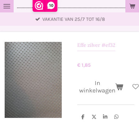
10
..................................................................................................
Ga
direct
VAKANTIE VAN 25/7 TOT 16/8
naar
de
hoofdinhoud
Effe zilver #ef32
€ 1,85
In
winkelwagen
D
D
S
D
e
e
h
e
l
e
a
l
e
l
r
e
n
e
n