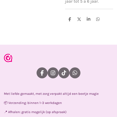
jaar tot 5 a 6 jaar.
D
D
S
D
e
e
h
e
l
e
a
l
e
l
r
e
n
e
n
F
I
T
W
a
n
i
h
c
s
k
a
e
t
T
t
Met liefde gemaakt, met zorg verpakt altijd een beetje magie
b
a
o
s
o
g
k
A
📦 Verzending: binnen 1–3 werkdagen
o
r
p
k
a
p
📍 Afhalen: gratis mogelijk (op afspraak)
m