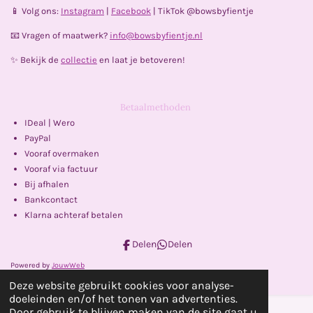
📱 Volg ons:
Instagram
|
Facebook
| TikTok @bowsbyfientje
📧 Vragen of maatwerk?
info@bowsbyfientje.nl
✨ Bekijk de
collectie
en laat je betoveren!
Betaalmethoden
IDeal | Wero
PayPal
Vooraf overmaken
Vooraf via factuur
Bij afhalen
Bankcontact
Klarna achteraf betalen
Delen
Delen
Powered by
JouwWeb
Deze website gebruikt cookies voor analyse-
doeleinden en/of het tonen van advertenties.
Door gebruik te blijven maken van de site gaat u