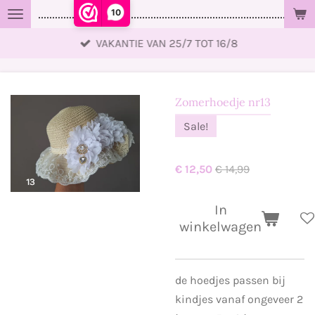
10
..................................................................................................
Ga
direct
VAKANTIE VAN 25/7 TOT 16/8
naar
de
hoofdinhoud
Zomerhoedje nr13
Sale!
€ 12,50
€ 14,99
In
winkelwagen
de hoedjes passen bij
kindjes vanaf ongeveer 2