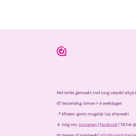
Met liefde gemaakt, met zorg verpakt altijd
📦 Verzending: binnen 1–3 werkdagen
📍 Afhalen: gratis mogelijk (op afspraak)
📱 Volg ons:
Instagram
|
Facebook
| TikTok 
📧 Vragen of maatwerk?
info@bowsbyfientje