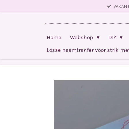
VAKANT
Ga
direct
........................................................................
naar
de
Home
Webshop
DIY
hoofdinhoud
Losse naamtranfer voor strik m