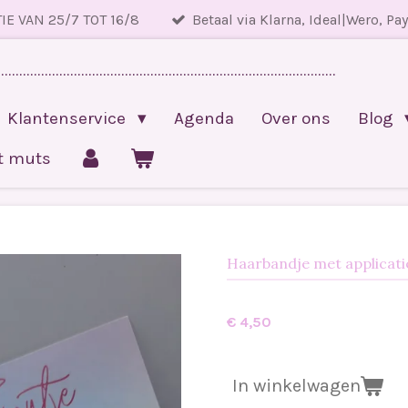
IE VAN 25/7 TOT 16/8
Betaal via Klarna, Ideal|Wero, Pa
.............................................................................................
Klantenservice
Agenda
Over ons
Blog
et muts
Haarbandje met applicati
€ 4,50
In winkelwagen