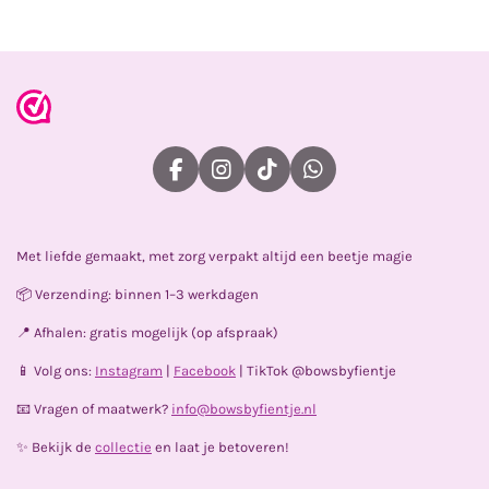
e
l
r
e
n
e
n
F
I
T
W
a
n
i
h
c
s
k
a
e
t
T
t
Met liefde gemaakt, met zorg verpakt altijd een beetje magie
b
a
o
s
o
g
k
A
📦 Verzending: binnen 1–3 werkdagen
o
r
p
k
a
p
📍 Afhalen: gratis mogelijk (op afspraak)
m
📱 Volg ons:
Instagram
|
Facebook
| TikTok @bowsbyfientje
📧 Vragen of maatwerk?
info@bowsbyfientje.nl
✨ Bekijk de
collectie
en laat je betoveren!