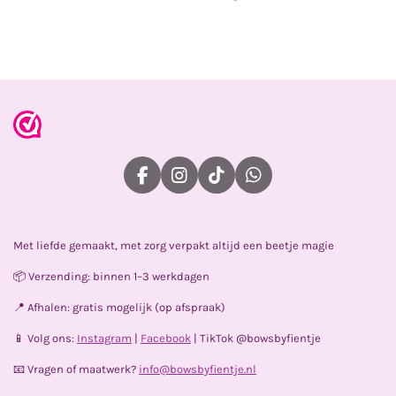
e
e
h
e
l
e
a
l
e
l
r
e
n
e
n
F
I
T
W
a
n
i
h
c
s
k
a
e
t
T
t
Met liefde gemaakt, met zorg verpakt altijd een beetje magie
b
a
o
s
o
g
k
A
📦 Verzending: binnen 1–3 werkdagen
o
r
p
k
a
p
📍 Afhalen: gratis mogelijk (op afspraak)
m
📱 Volg ons:
Instagram
|
Facebook
| TikTok @bowsbyfientje
📧 Vragen of maatwerk?
info@bowsbyfientje.nl