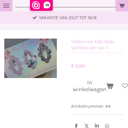
10
..................................................................................................
Ga
direct
VAKANTIE VAN 25/7 TOT 16/8
naar
de
hoofdinhoud
Halloween Klik-klak-
speldjes set van 3
€ 3,00
In
winkelwagen
Artikelnummer:
#4
D
D
S
D