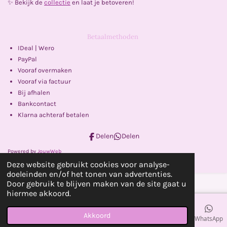
✨ Bekijk de
collectie
en laat je betoveren!
Betaalmethoden
IDeal | Wero
PayPal
Vooraf overmaken
Vooraf via factuur
Bij afhalen
Bankcontact
Klarna achteraf betalen
Delen
Delen
Powered by
JouwWeb
Deze website gebruikt cookies voor analyse-
doeleinden en/of het tonen van advertenties.
Door gebruik te blijven maken van de site gaat u
hiermee akkoord.
Akkoord
E-mailadres
Telefoonnummer
Kaart
Facebook
WhatsApp