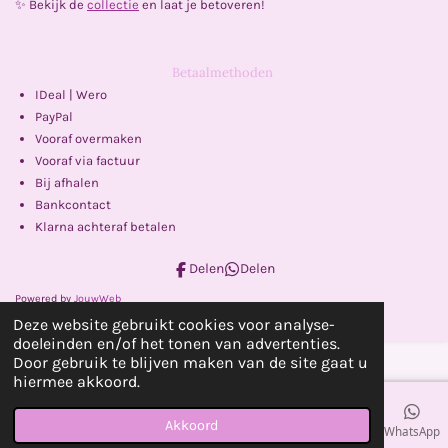
✨ Bekijk de
collectie
en laat je betoveren!
Betaalmethoden
IDeal | Wero
PayPal
Vooraf overmaken
Vooraf via factuur
Bij afhalen
Bankcontact
Klarna achteraf betalen
Delen
Delen
Powered by
JouwWeb
Deze website gebruikt cookies voor analyse-
doeleinden en/of het tonen van advertenties.
Door gebruik te blijven maken van de site gaat u
hiermee akkoord.
Akkoord
E-mailadres
Telefoonnummer
Kaart
Facebook
WhatsApp