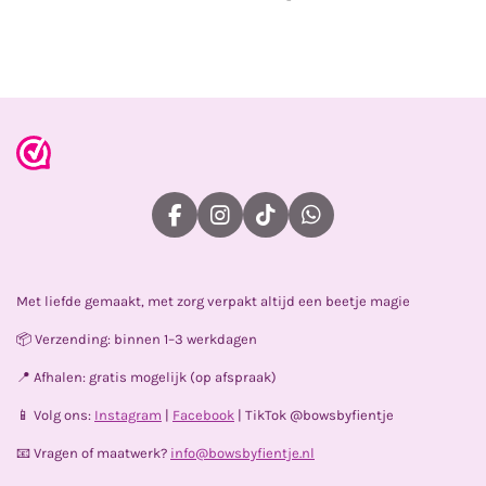
e
e
h
e
l
e
a
l
e
l
r
e
n
e
n
F
I
T
W
a
n
i
h
c
s
k
a
e
t
T
t
Met liefde gemaakt, met zorg verpakt altijd een beetje magie
b
a
o
s
o
g
k
A
📦 Verzending: binnen 1–3 werkdagen
o
r
p
k
a
p
📍 Afhalen: gratis mogelijk (op afspraak)
m
📱 Volg ons:
Instagram
|
Facebook
| TikTok @bowsbyfientje
📧 Vragen of maatwerk?
info@bowsbyfientje.nl