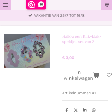
10
..................................................................................................
Ga
direct
VAKANTIE VAN 25/7 TOT 16/8
naar
de
hoofdinhoud
Halloween Klik-klak-
speldjes set van 3
€ 3,00
In
winkelwagen
Artikelnummer:
#1
D
D
S
D