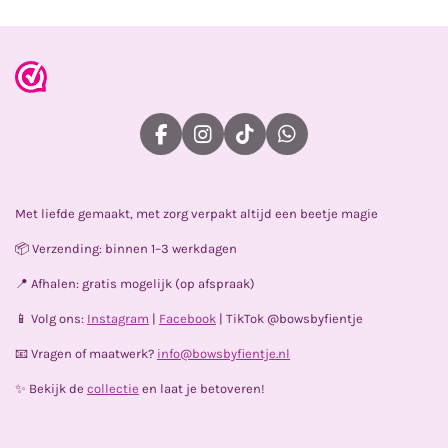
F
I
T
W
a
n
i
h
c
s
k
a
e
t
T
t
Met liefde gemaakt, met zorg verpakt altijd een beetje magie
b
a
o
s
o
g
k
A
📦 Verzending: binnen 1–3 werkdagen
o
r
p
k
a
p
📍 Afhalen: gratis mogelijk (op afspraak)
m
📱 Volg ons:
Instagram
|
Facebook
| TikTok @bowsbyfientje
📧 Vragen of maatwerk?
info@bowsbyfientje.nl
✨ Bekijk de
collectie
en laat je betoveren!