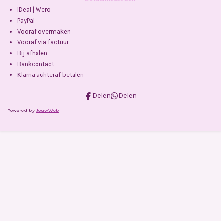
IDeal | Wero
PayPal
Vooraf overmaken
Vooraf via factuur
Bij afhalen
Bankcontact
Klarna achteraf betalen
Delen
Delen
Powered by
JouwWeb