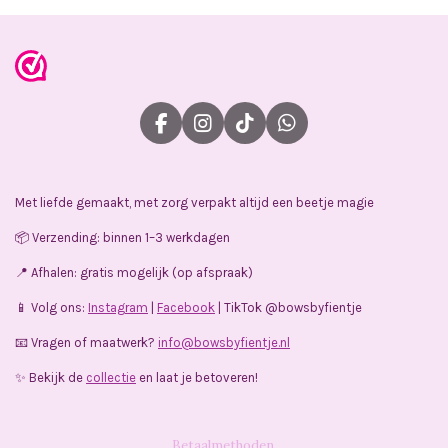
F
I
T
W
a
n
i
h
c
s
k
a
e
t
T
t
Met liefde gemaakt, met zorg verpakt altijd een beetje magie
b
a
o
s
o
g
k
A
📦 Verzending: binnen 1–3 werkdagen
o
r
p
k
a
p
📍 Afhalen: gratis mogelijk (op afspraak)
m
📱 Volg ons:
Instagram
|
Facebook
| TikTok @bowsbyfientje
📧 Vragen of maatwerk?
info@bowsbyfientje.nl
✨ Bekijk de
collectie
en laat je betoveren!
Betaalmethoden