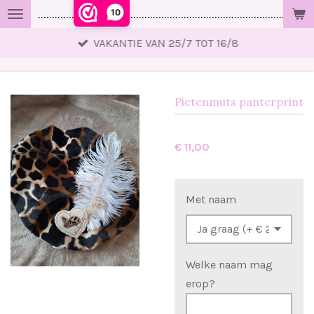
10
..................................................................................................
Ga
direct
VAKANTIE VAN 25/7 TOT 16/8
naar
de
hoofdinhoud
Pietenmuts panterprint
€ 11,00
Met naam
Welke naam mag
erop?