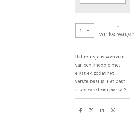
In
winkelwagen
Het mutsje is voorzien
van een knoopje met
elastiek zodat het
verstelbaar is. Het past
mooi vanaf een jaar of 2.
D
D
S
D
e
e
h
e
l
e
a
l
e
l
r
e
n
e
n