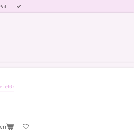
Pal
ef ef67
gen