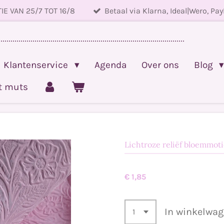
IE VAN 25/7 TOT 16/8
Betaal via Klarna, Ideal|Wero, Pay
.............................................................................................
Klantenservice
Agenda
Over ons
Blog
et muts
Lichtroze reliëf bloemmoti
€ 1,85
In winkelwa