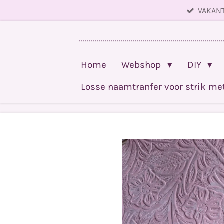
VAKANT
Ga
direct
........................................................................
naar
de
Home
Webshop
DIY
hoofdinhoud
Losse naamtranfer voor strik m