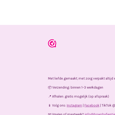
Met liefde gemaakt, met zorg verpakt altijd
📦 Verzending: binnen 1–3 werkdagen
📍 Afhalen: gratis mogelijk (op afspraak)
📱 Volg ons:
Instagram
|
Facebook
| TikTok 
📧 Vragen of maatwerk?
info@bowsbyfientje