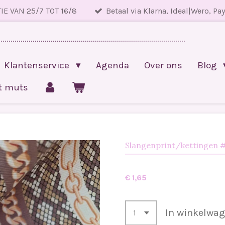
IE VAN 25/7 TOT 16/8
Betaal via Klarna, Ideal|Wero, Pa
.............................................................................................
Klantenservice
Agenda
Over ons
Blog
et muts
Slangenprint/kettingen 
€ 1,65
In winkelwa