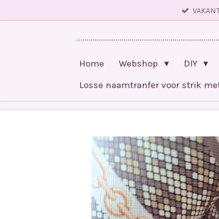
VAKANT
Ga
direct
........................................................................
naar
de
Home
Webshop
DIY
hoofdinhoud
Losse naamtranfer voor strik m