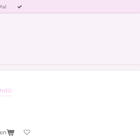
Pal
 #rd12
gen