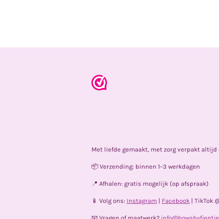
Met liefde gemaakt, met zorg verpakt altij
📦 Verzending: binnen 1–3 werkdagen
📍 Afhalen: gratis mogelijk (op afspraak)
📱 Volg ons:
Instagram
|
Facebook
| TikTok 
📧 Vragen of maatwerk?
info@bowsbyfientje