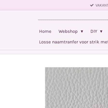
VAKANT
Ga
direct
........................................................................
naar
de
Home
Webshop
DIY
hoofdinhoud
Losse naamtranfer voor strik m