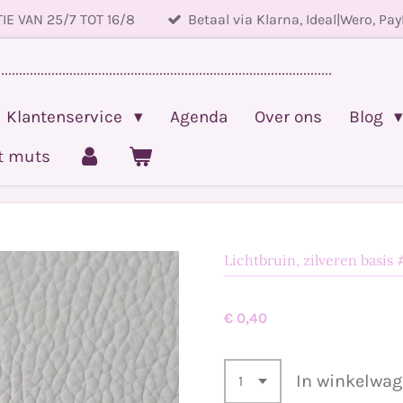
IE VAN 25/7 TOT 16/8
Betaal via Klarna, Ideal|Wero, Pay
.............................................................................................
Klantenservice
Agenda
Over ons
Blog
et muts
Lichtbruin, zilveren basis
€ 0,40
In winkelwa