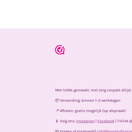
Met liefde gemaakt, met zorg verpakt altij
📦 Verzending: binnen 1–3 werkdagen
📍 Afhalen: gratis mogelijk (op afspraak)
📱 Volg ons:
Instagram
|
Facebook
| TikTok 
📧 Vragen of maatwerk?
info@bowsbyfientje