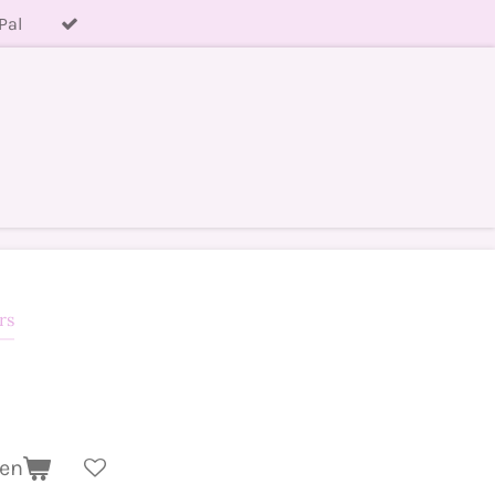
Pal
rs
gen