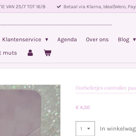
IE VAN 25/7 TOT 16/8
Betaal via Klarna, Ideal|Wero, Pay
.............................................................................................
Klantenservice
Agenda
Over ons
Blog
et muts
Oorbelletjes controller paa
€ 4,50
In winkelwa