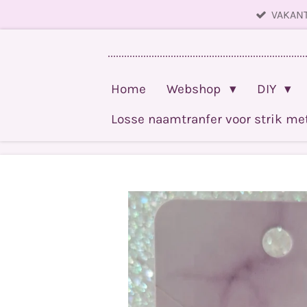
VAKANT
Ga
direct
........................................................................
naar
de
Home
Webshop
DIY
hoofdinhoud
Losse naamtranfer voor strik m