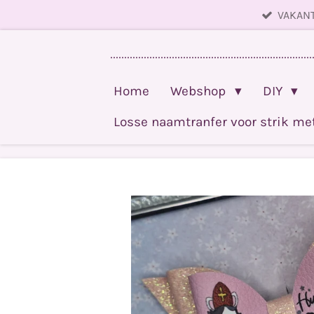
VAKANT
Ga
direct
........................................................................
naar
de
Home
Webshop
DIY
hoofdinhoud
Losse naamtranfer voor strik m