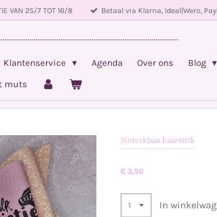
IE VAN 25/7 TOT 16/8
Betaal via Klarna, Ideal|Wero, Pay
.............................................................................................
Klantenservice
Agenda
Over ons
Blog
et muts
Sinterklaas haarstrik
€ 3,50
In winkelwa