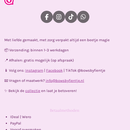
F
I
T
W
a
n
i
h
c
s
k
a
e
t
T
t
Met liefde gemaakt, met zorg verpakt altijd een beetje magie
b
a
o
s
o
g
k
A
📦 Verzending: binnen 1–3 werkdagen
o
r
p
k
a
p
📍 Afhalen: gratis mogelijk (op afspraak)
m
📱 Volg ons:
Instagram
|
Facebook
| TikTok @bowsbyfientje
📧 Vragen of maatwerk?
info@bowsbyfientje.nl
✨ Bekijk de
collectie
en laat je betoveren!
Betaalmethoden
IDeal | Wero
PayPal
Vooraf overmaken