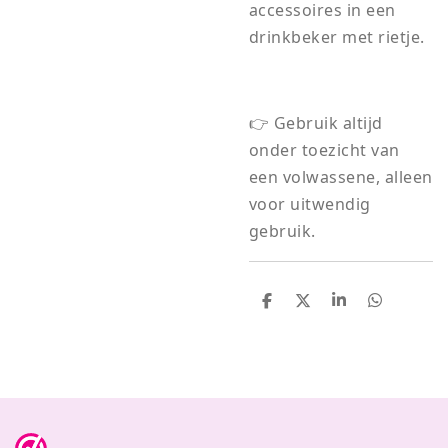
accessoires in een
drinkbeker met rietje.
👉 Gebruik altijd
onder toezicht van
een volwassene, alleen
voor uitwendig
gebruik.
D
D
S
D
e
e
h
e
l
e
a
l
e
l
r
e
n
e
n