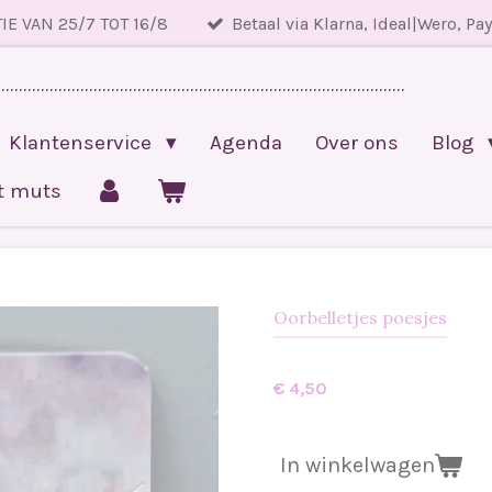
IE VAN 25/7 TOT 16/8
Betaal via Klarna, Ideal|Wero, Pa
.............................................................................................
Klantenservice
Agenda
Over ons
Blog
et muts
Oorbelletjes poesjes
€ 4,50
In winkelwagen