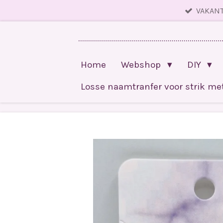
VAKANT
Ga
direct
........................................................................
naar
de
Home
Webshop
DIY
hoofdinhoud
Losse naamtranfer voor strik m