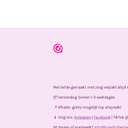
Met liefde gemaakt, met zorg verpakt altijd
📦 Verzending: binnen 1–3 werkdagen
📍 Afhalen: gratis mogelijk (op afspraak)
📱 Volg ons:
Instagram
|
Facebook
| TikTok 
📧 Vragen of maatwerk?
info@bowsbyfientje