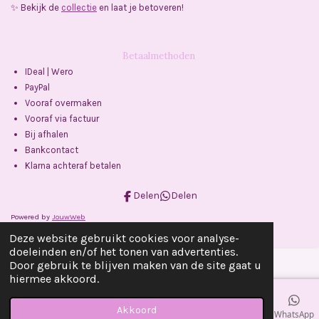
✨ Bekijk de
collectie
en laat je betoveren!
Betaalmethoden
IDeal | Wero
PayPal
Vooraf overmaken
Vooraf via factuur
Bij afhalen
Bankcontact
Klarna achteraf betalen
Delen
Delen
Powered by
JouwWeb
Deze website gebruikt cookies voor analyse-
doeleinden en/of het tonen van advertenties.
Door gebruik te blijven maken van de site gaat u
hiermee akkoord.
Akkoord
E-mailadres
Telefoonnummer
Kaart
Facebook
WhatsApp