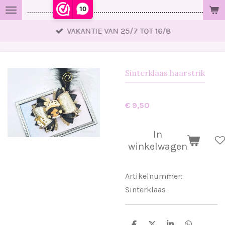
10
..................................................................................................
Ga
direct
VAKANTIE VAN 25/7 TOT 16/8
naar
de
hoofdinhoud
Sinterklaas haarstrik
€ 9,50
In
winkelwagen
Artikelnummer:
Sinterklaas