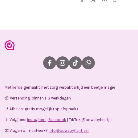
D
D
S
D
e
e
h
e
l
e
a
l
e
l
r
e
n
e
n
F
I
T
W
a
n
i
h
c
s
k
a
e
t
T
t
Met liefde gemaakt, met zorg verpakt altijd een beetje magie
b
a
o
s
o
g
k
A
📦 Verzending: binnen 1–3 werkdagen
o
r
p
k
a
p
📍 Afhalen: gratis mogelijk (op afspraak)
m
📱 Volg ons:
Instagram
|
Facebook
| TikTok @bowsbyfientje
📧 Vragen of maatwerk?
info@bowsbyfientje.nl