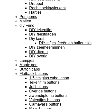
Druppel
Rechthoekig/vierkant
Hartjes
Pompoms
Mallen
diy Fimo
DIY tekenfilm
DIY feestdagen
Diy kerst
DIY elfjes, feeën en ballerina's
DIY zeemeerminnen
DIY dieren
DIY overig
Lampjes
Magic pen
Button caps
Flatback buttons
1.5 cm glas cabouchon
Tekenfilm buttons
Juf buttons
Overige buttons
Zwemdiploma buttons
Valentijns buttons
Carnaval's buttons
Paas buttons