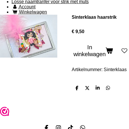
Losse naamtranfer voor strik met muts
Account
Winkelwagen
Sinterklaas haarstrik
€ 9,50
In
winkelwagen
Artikelnummer:
Sinterklaas
D
D
S
D
e
e
h
e
l
e
a
l
e
l
r
e
n
e
n