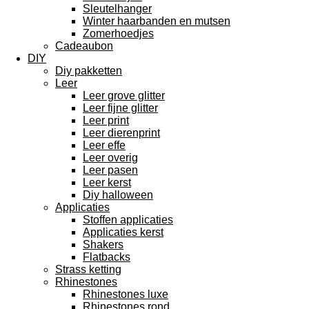
Sleutelhanger
Winter haarbanden en mutsen
Zomerhoedjes
Cadeaubon
DIY
Diy pakketten
Leer
Leer grove glitter
Leer fijne glitter
Leer print
Leer dierenprint
Leer effe
Leer overig
Leer pasen
Leer kerst
Diy halloween
Applicaties
Stoffen applicaties
Applicaties kerst
Shakers
Flatbacks
Strass ketting
Rhinestones
Rhinestones luxe
Rhinestones rond