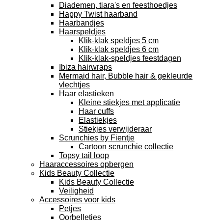
Diademen, tiara's en feesthoedjes
Happy Twist haarband
Haarbandjes
Haarspeldjes
Klik-klak speldjes 5 cm
Klik-klak speldjes 6 cm
Klik-klak-speldjes feestdagen
Ibiza hairwraps
Mermaid hair, Bubble hair & gekleurde
vlechtjes
Haar elastieken
Kleine stiekjes met applicatie
Haar cuffs
Elastiekjes
Stiekjes verwijderaar
Scrunchies by Fientje
Cartoon scrunchie collectie
Topsy tail loop
Haaraccessoires opbergen
Kids Beauty Collectie
Kids Beauty Collectie
Veiligheid
Accessoires voor kids
Petjes
Oorbelletjes