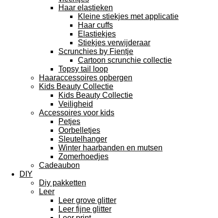
Haar elastieken
Kleine stiekjes met applicatie
Haar cuffs
Elastiekjes
Stiekjes verwijderaar
Scrunchies by Fientje
Cartoon scrunchie collectie
Topsy tail loop
Haaraccessoires opbergen
Kids Beauty Collectie
Kids Beauty Collectie
Veiligheid
Accessoires voor kids
Petjes
Oorbelletjes
Sleutelhanger
Winter haarbanden en mutsen
Zomerhoedjes
Cadeaubon
DIY
Diy pakketten
Leer
Leer grove glitter
Leer fijne glitter
Leer print