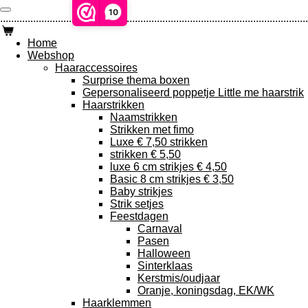
Ga
10
................................................................................................................
direct
naar
Home
de
Webshop
hoofdinhoud
Haaraccessoires
Surprise thema boxen
Gepersonaliseerd poppetje Little me haarstrik
Haarstrikken
Naamstrikken
Strikken met fimo
Luxe € 7,50 strikken
strikken € 5,50
luxe 6 cm strikjes € 4,50
Basic 8 cm strikjes € 3,50
Baby strikjes
Strik setjes
Feestdagen
Carnaval
Pasen
Halloween
Sinterklaas
Kerstmis/oudjaar
Oranje, koningsdag, EK/WK
Haarklemmen