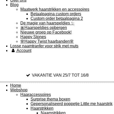
Over ons
Blog
Maatwerk haarstrikken en accessoires
Betaalpagina custom orders
Custom order betaalpagina 2
De magie van haarspeldjes ✨️
🎀Haarspeldjes opbergen
Nieuwe groep op Facebook!
Happy Stones
🌸Happy Twist haarbanden🌸
Losse naamtranfer voor strik met muts
Account
VAKANTIE VAN 25/7 TOT 16/8
................................................................................................................
Home
Webshop
Haaraccessoires
Surprise thema boxen
Gepersonaliseerd poppetje Little me haarstrik
Haarstrikken
Naamstrikken