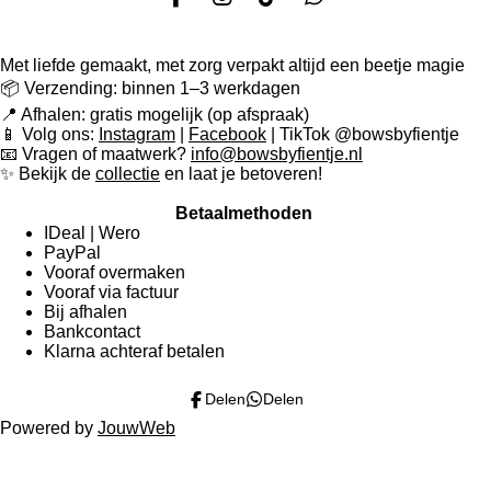
F
I
T
W
a
n
i
h
c
s
k
a
Met liefde gemaakt, met zorg verpakt altijd een beetje magie
e
t
T
t
b
a
o
s
📦 Verzending: binnen 1–3 werkdagen
o
g
k
A
📍 Afhalen: gratis mogelijk (op afspraak)
o
r
p
📱 Volg ons:
Instagram
|
Facebook
| TikTok @bowsbyfientje
k
a
p
📧 Vragen of maatwerk?
info@bowsbyfientje.nl
m
✨ Bekijk de
collectie
en laat je betoveren!
Betaalmethoden
IDeal | Wero
PayPal
Vooraf overmaken
Vooraf via factuur
Bij afhalen
Bankcontact
Klarna achteraf betalen
Delen
Delen
Powered by
JouwWeb