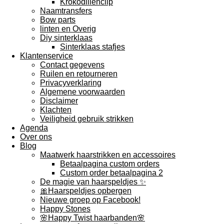
Krokodillenclip
Naamtransfers
Bow parts
linten en Overig
Diy sinterklaas
Sinterklaas stafjes
Klantenservice
Contact gegevens
Ruilen en retourneren
Privacyverklaring
Algemene voorwaarden
Disclaimer
Klachten
Veiligheid gebruik strikken
Agenda
Over ons
Blog
Maatwerk haarstrikken en accessoires
Betaalpagina custom orders
Custom order betaalpagina 2
De magie van haarspeldjes ✨️
🎀Haarspeldjes opbergen
Nieuwe groep op Facebook!
Happy Stones
🌸Happy Twist haarbanden🌸