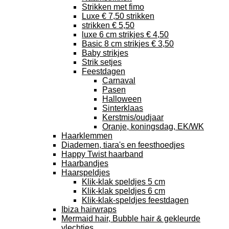
Strikken met fimo
Luxe € 7,50 strikken
strikken € 5,50
luxe 6 cm strikjes € 4,50
Basic 8 cm strikjes € 3,50
Baby strikjes
Strik setjes
Feestdagen
Carnaval
Pasen
Halloween
Sinterklaas
Kerstmis/oudjaar
Oranje, koningsdag, EK/WK
Haarklemmen
Diademen, tiara's en feesthoedjes
Happy Twist haarband
Haarbandjes
Haarspeldjes
Klik-klak speldjes 5 cm
Klik-klak speldjes 6 cm
Klik-klak-speldjes feestdagen
Ibiza hairwraps
Mermaid hair, Bubble hair & gekleurde
vlechtjes