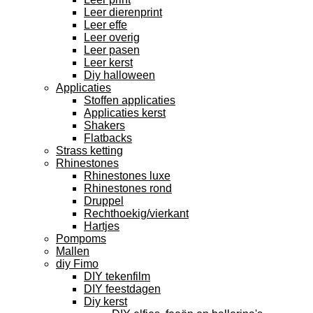
Leer dierenprint
Leer effe
Leer overig
Leer pasen
Leer kerst
Diy halloween
Applicaties
Stoffen applicaties
Applicaties kerst
Shakers
Flatbacks
Strass ketting
Rhinestones
Rhinestones luxe
Rhinestones rond
Druppel
Rechthoekig/vierkant
Hartjes
Pompoms
Mallen
diy Fimo
DIY tekenfilm
DIY feestdagen
Diy kerst