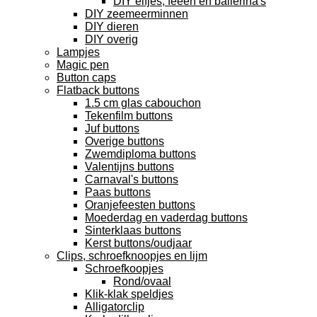
DIY elfjes, feeën en ballerina's
DIY zeemeerminnen
DIY dieren
DIY overig
Lampjes
Magic pen
Button caps
Flatback buttons
1.5 cm glas cabouchon
Tekenfilm buttons
Juf buttons
Overige buttons
Zwemdiploma buttons
Valentijns buttons
Carnaval's buttons
Paas buttons
Oranjefeesten buttons
Moederdag en vaderdag buttons
Sinterklaas buttons
Kerst buttons/oudjaar
Clips, schroefknoopjes en lijm
Schroefkoopjes
Rond/ovaal
Klik-klak speldjes
Alligatorclip