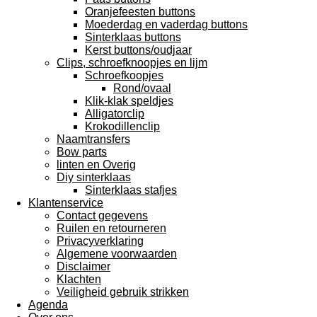
Oranjefeesten buttons
Moederdag en vaderdag buttons
Sinterklaas buttons
Kerst buttons/oudjaar
Clips, schroefknoopjes en lijm
Schroefkoopjes
Rond/ovaal
Klik-klak speldjes
Alligatorclip
Krokodillenclip
Naamtransfers
Bow parts
linten en Overig
Diy sinterklaas
Sinterklaas stafjes
Klantenservice
Contact gegevens
Ruilen en retourneren
Privacyverklaring
Algemene voorwaarden
Disclaimer
Klachten
Veiligheid gebruik strikken
Agenda