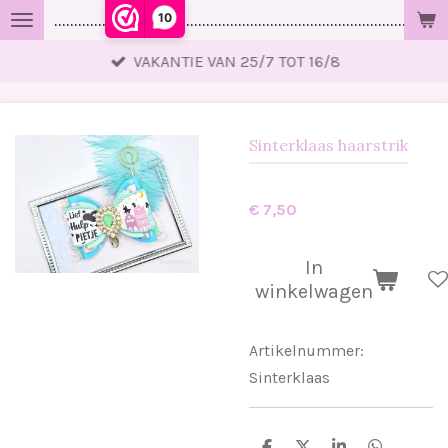
10
..................................................................................................
Ga
direct
VAKANTIE VAN 25/7 TOT 16/8
naar
de
hoofdinhoud
Sinterklaas haarstrik
€ 7,50
In
winkelwagen
Artikelnummer:
Sinterklaas