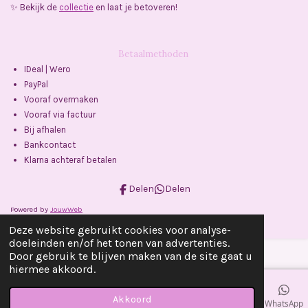
✨ Bekijk de
collectie
en laat je betoveren!
Betaalmethoden
IDeal | Wero
PayPal
Vooraf overmaken
Vooraf via factuur
Bij afhalen
Bankcontact
Klarna achteraf betalen
Delen
Delen
Powered by
JouwWeb
Deze website gebruikt cookies voor analyse-
doeleinden en/of het tonen van advertenties.
Door gebruik te blijven maken van de site gaat u
hiermee akkoord.
Akkoord
E-mailadres
Telefoonnummer
Kaart
Facebook
WhatsApp