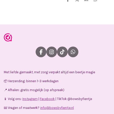
D
D
S
D
e
e
h
e
l
e
a
l
e
l
r
e
n
e
n
F
I
T
W
a
n
i
h
c
s
k
a
e
t
T
t
Met liefde gemaakt, met zorg verpakt altijd een beetje magie
b
a
o
s
o
g
k
A
📦 Verzending: binnen 1–3 werkdagen
o
r
p
k
a
p
📍 Afhalen: gratis mogelijk (op afspraak)
m
📱 Volg ons:
Instagram
|
Facebook
| TikTok @bowsbyfientje
📧 Vragen of maatwerk?
info@bowsbyfientje.nl