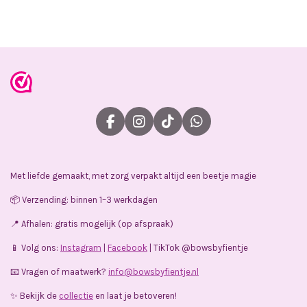
l
e
a
l
e
l
r
e
n
e
n
F
I
T
W
a
n
i
h
c
s
k
a
e
t
T
t
Met liefde gemaakt, met zorg verpakt altijd een beetje magie
b
a
o
s
o
g
k
A
📦 Verzending: binnen 1–3 werkdagen
o
r
p
k
a
p
📍 Afhalen: gratis mogelijk (op afspraak)
m
📱 Volg ons:
Instagram
|
Facebook
| TikTok @bowsbyfientje
📧 Vragen of maatwerk?
info@bowsbyfientje.nl
✨ Bekijk de
collectie
en laat je betoveren!