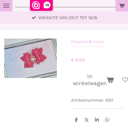
10
..................................................................................................
Ga
direct
VAKANTIE VAN 25/7 TOT 16/8
naar
de
hoofdinhoud
Haarstrik roze
€ 4,50
In
winkelwagen
Artikelnummer:
450
D
D
S
D
e
e
h
e