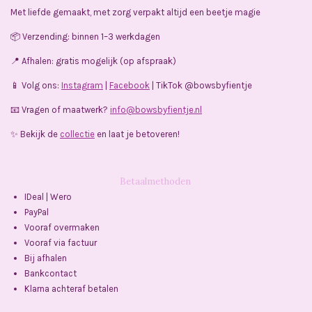
e
t
T
t
Met liefde gemaakt, met zorg verpakt altijd een beetje magie
b
a
o
s
o
g
k
A
📦 Verzending: binnen 1–3 werkdagen
o
r
p
k
a
p
📍 Afhalen: gratis mogelijk (op afspraak)
m
📱 Volg ons:
Instagram
|
Facebook
| TikTok @bowsbyfientje
📧 Vragen of maatwerk?
info@bowsbyfientje.nl
✨ Bekijk de
collectie
en laat je betoveren!
Betaalmethoden
IDeal | Wero
PayPal
Vooraf overmaken
Vooraf via factuur
Bij afhalen
Bankcontact
Klarna achteraf betalen