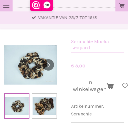
10
..................................................................................................
Ga
direct
VAKANTIE VAN 25/7 TOT 16/8
naar
de
hoofdinhoud
Scrunchie Mocha
Leopard
€ 3,00
In
winkelwagen
Artikelnummer:
Scrunchie