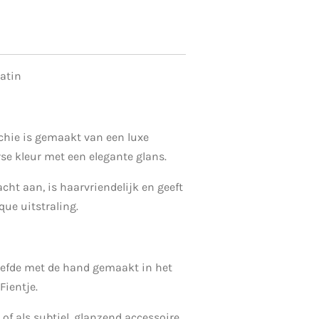
atin
hie is gemaakt van een luxe
rse kleur met een elegante glans.
acht aan, is haarvriendelijk en geeft
ique uitstraling.
iefde met de hand gemaakt in het
ientje.
 of als subtiel, glanzend accessoire