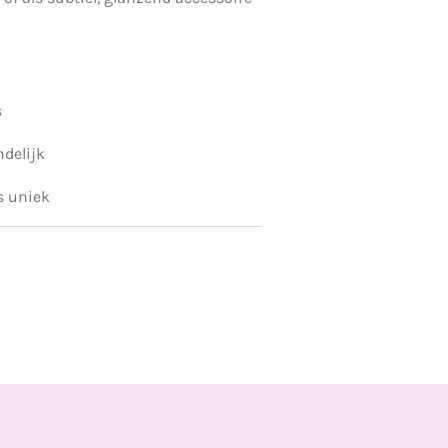
s
delijk
s uniek