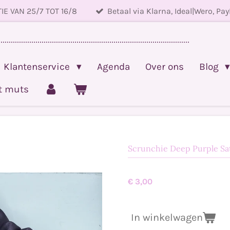
IE VAN 25/7 TOT 16/8
Betaal via Klarna, Ideal|Wero, Pay
.............................................................................................
Klantenservice
Agenda
Over ons
Blog
et muts
Scrunchie Deep Purple Sa
€ 3,00
In winkelwagen