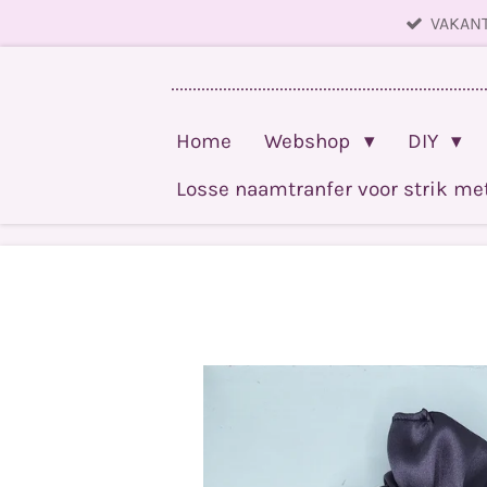
VAKANT
Ga
direct
........................................................................
naar
de
Home
Webshop
DIY
hoofdinhoud
Losse naamtranfer voor strik m