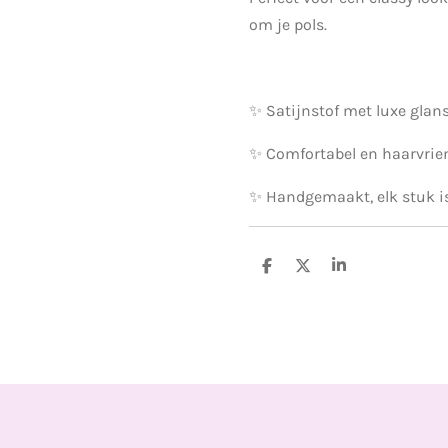
om je pols.
✨ Satijnstof met luxe glan
✨ Comfortabel en haarvrien
✨ Handgemaakt, elk stuk i
D
D
S
e
e
h
l
e
a
e
l
r
n
e