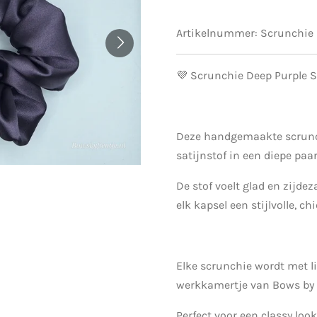
Artikelnummer:
Scrunchie
💜 Scrunchie Deep Purple S
Deze handgemaakte scrunc
satijnstof in een diepe paa
De stof voelt glad en zijdez
elk kapsel een stijlvolle, ch
Elke scrunchie wordt met l
werkkamertje van Bows by F
Perfect voor een classy look