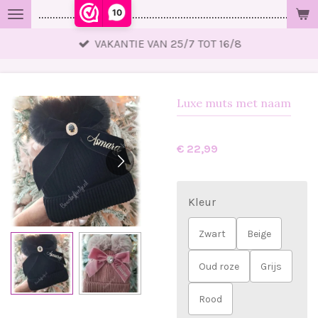
10
..................................................................................................
Ga
direct
VAKANTIE VAN 25/7 TOT 16/8
naar
de
hoofdinhoud
Luxe muts met naam
€ 22,99
Kleur
Zwart
Beige
Oud roze
Grijs
Rood