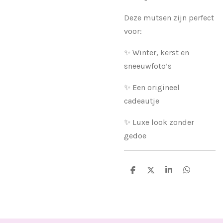
Deze mutsen zijn perfect
voor:
✨ Winter, kerst en
sneeuwfoto’s
✨ Een origineel
cadeautje
✨ Luxe look zonder
gedoe
D
D
S
D
e
e
h
e
l
e
a
l
e
l
r
e
n
e
n