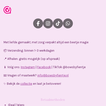
F
I
T
W
a
n
i
h
c
s
k
a
e
t
T
t
Met liefde gemaakt, met zorg verpakt altijd een beetje magie
b
a
o
s
o
g
k
A
📦 Verzending: binnen 1–3 werkdagen
o
r
p
k
a
p
📍 Afhalen: gratis mogelijk (op afspraak)
m
📱 Volg ons:
Instagram
|
Facebook
| TikTok @bowsbyfientje
📧 Vragen of maatwerk?
info@bowsbyfientje.nl
✨ Bekijk de
collectie
en laat je betoveren!
Betaalmethoden
IDeal | Wero