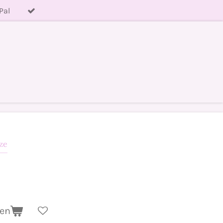
Pal
ze
gen