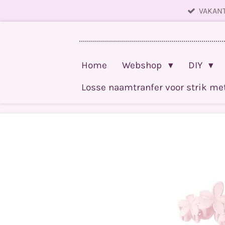
VAKANT
Ga
direct
........................................................................
naar
de
Home
Webshop
DIY
hoofdinhoud
Losse naamtranfer voor strik m