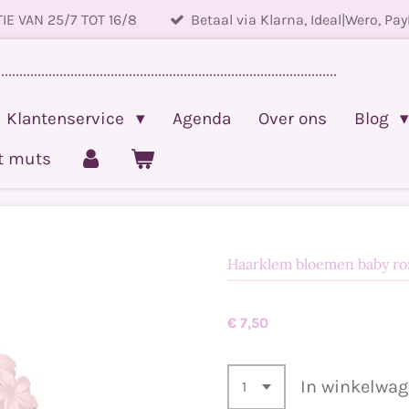
IE VAN 25/7 TOT 16/8
Betaal via Klarna, Ideal|Wero, Pay
.............................................................................................
Klantenservice
Agenda
Over ons
Blog
et muts
Haarklem bloemen baby ro
€ 7,50
In winkelwa