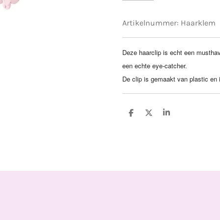
Artikelnummer:
Haarklem
Deze haarclip is echt een mustha
een echte eye-catcher.
De clip is gemaakt van plastic en
D
D
S
e
e
h
l
e
a
e
l
r
n
e