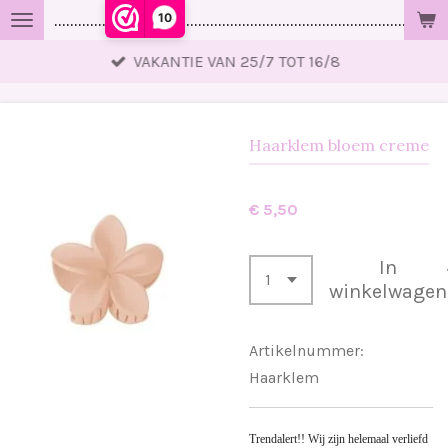
10
..................................................................................................
Ga
direct
VAKANTIE VAN 25/7 TOT 16/8
naar
de
hoofdinhoud
Haarklem bloem creme
€ 5,50
In
winkelwagen
Artikelnummer:
Haarklem
Trendalert!! Wij zijn helemaal verliefd