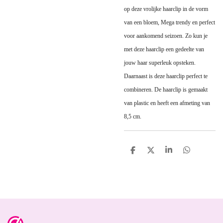
op deze vrolijke haarclip in de vorm
van een bloem, Mega trendy en perfect
voor aankomend seizoen. Zo kun je
met deze haarclip een gedeelte van
jouw haar superleuk opsteken.
Daarnaast is deze haarclip perfect te
combineren. De haarclip is gemaakt
van plastic en heeft een afmeting van
8,5 cm.
D
D
S
D
e
e
h
e
l
e
a
l
e
l
r
e
n
e
n