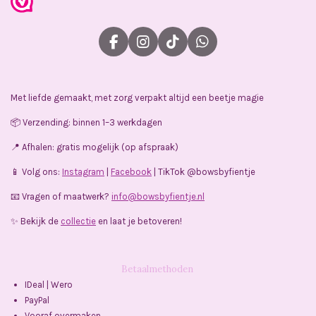
F
I
T
W
a
n
i
h
c
s
k
a
e
t
T
t
Met liefde gemaakt, met zorg verpakt altijd een beetje magie
b
a
o
s
o
g
k
A
📦 Verzending: binnen 1–3 werkdagen
o
r
p
k
a
p
📍 Afhalen: gratis mogelijk (op afspraak)
m
📱 Volg ons:
Instagram
|
Facebook
| TikTok @bowsbyfientje
📧 Vragen of maatwerk?
info@bowsbyfientje.nl
✨ Bekijk de
collectie
en laat je betoveren!
Betaalmethoden
IDeal | Wero
PayPal
Vooraf overmaken