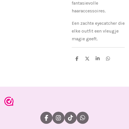
fantasievolle
haaraccessoires.
Een zachte eyecatcher die
elke outfit een vleugje
magie geeft.
D
D
S
D
e
e
h
e
l
e
a
l
e
l
r
e
n
e
n
F
I
T
W
a
n
i
h