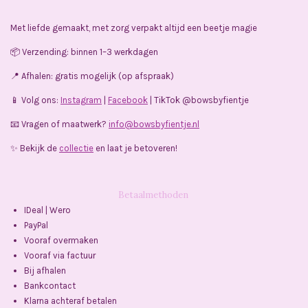
c
s
k
a
e
t
T
t
Met liefde gemaakt, met zorg verpakt altijd een beetje magie
b
a
o
s
o
g
k
A
📦 Verzending: binnen 1–3 werkdagen
o
r
p
k
a
p
📍 Afhalen: gratis mogelijk (op afspraak)
m
📱 Volg ons:
Instagram
|
Facebook
| TikTok @bowsbyfientje
📧 Vragen of maatwerk?
info@bowsbyfientje.nl
✨ Bekijk de
collectie
en laat je betoveren!
Betaalmethoden
IDeal | Wero
PayPal
Vooraf overmaken
Vooraf via factuur
Bij afhalen
Bankcontact
Klarna achteraf betalen