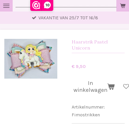
10
..................................................................................................
Ga
direct
VAKANTIE VAN 25/7 TOT 16/8
naar
de
hoofdinhoud
Haarstrik Pastel
Unicorn
€ 9,50
In
winkelwagen
Artikelnummer:
Fimostrikken