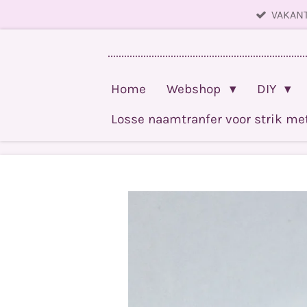
VAKANT
Ga
direct
........................................................................
naar
de
Home
Webshop
DIY
hoofdinhoud
Losse naamtranfer voor strik m