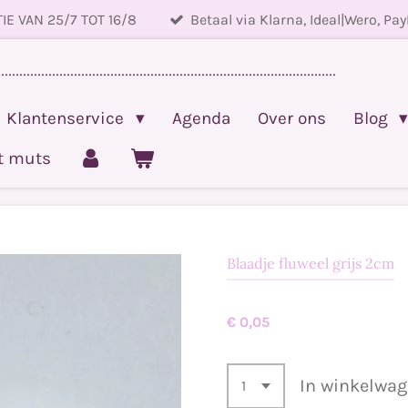
IE VAN 25/7 TOT 16/8
Betaal via Klarna, Ideal|Wero, Pay
.............................................................................................
Klantenservice
Agenda
Over ons
Blog
et muts
Blaadje fluweel grijs 2cm
€ 0,05
In winkelwa