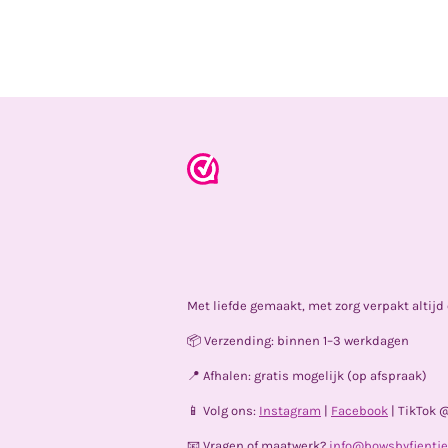
Met liefde gemaakt, met zorg verpakt altij
📦 Verzending: binnen 1–3 werkdagen
📍 Afhalen: gratis mogelijk (op afspraak)
📱 Volg ons:
Instagram
|
Facebook
| TikTok 
📧 Vragen of maatwerk?
info@bowsbyfientje