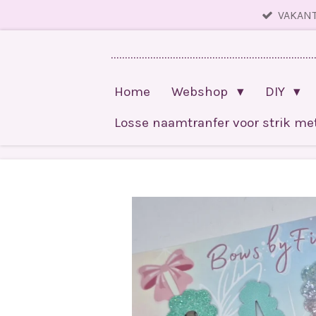
VAKANT
Ga
direct
........................................................................
naar
de
Home
Webshop
DIY
hoofdinhoud
Losse naamtranfer voor strik m