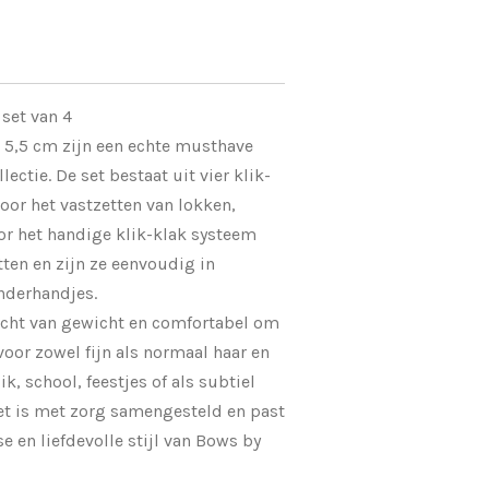
 set van 4
n 5,5 cm zijn een echte musthave
lectie. De set bestaat uit vier klik-
voor het vastzetten van lokken,
oor het handige klik-klak systeem
tten en zijn ze eenvoudig in
inderhandjes.
licht van gewicht en comfortabel om
voor zowel fijn als normaal haar en
k, school, feestjes of als subtiel
 set is met zorg samengesteld en past
se en liefdevolle stijl van Bows by