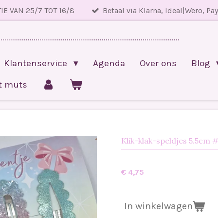
IE VAN 25/7 TOT 16/8
Betaal via Klarna, Ideal|Wero, Pa
.............................................................................................
Klantenservice
Agenda
Over ons
Blog
et muts
Klik-klak-speldjes 5.5cm 
€ 4,75
In winkelwagen