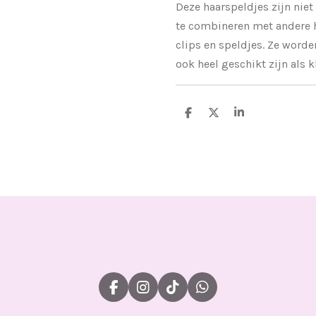
Deze haarspeldjes zijn niet
te combineren met andere h
clips en speldjes. Ze worde
ook heel geschikt zijn als k
D
D
S
e
e
h
l
e
a
e
l
r
n
e
F
I
T
W
a
n
i
h