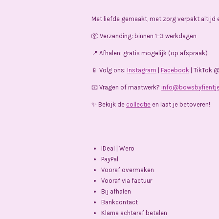
Met liefde gemaakt, met zorg verpakt altijd
📦 Verzending: binnen 1–3 werkdagen
📍 Afhalen: gratis mogelijk (op afspraak)
📱 Volg ons:
Instagram
|
Facebook
| TikTok 
📧 Vragen of maatwerk?
info@bowsbyfientje
✨ Bekijk de
collectie
en laat je betoveren!
IDeal | Wero
PayPal
Vooraf overmaken
Vooraf via factuur
Bij afhalen
Bankcontact
Klarna achteraf betalen