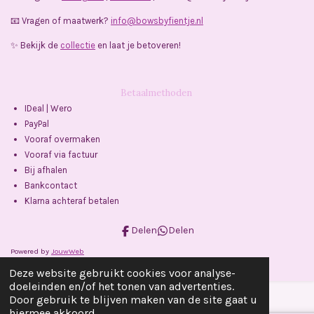
📧 Vragen of maatwerk?
info@bowsbyfientje.nl
✨ Bekijk de
collectie
en laat je betoveren!
Betaalmethoden
IDeal | Wero
PayPal
Vooraf overmaken
Vooraf via factuur
Bij afhalen
Bankcontact
Klarna achteraf betalen
Delen
Delen
Powered by
JouwWeb
Deze website gebruikt cookies voor analyse-
doeleinden en/of het tonen van advertenties.
Door gebruik te blijven maken van de site gaat u
hiermee akkoord.