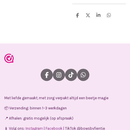
D
D
S
D
e
e
h
e
l
e
a
l
e
l
r
e
n
e
n
F
I
T
W
a
n
i
h
c
s
k
a
e
t
T
t
Met liefde gemaakt, met zorg verpakt altijd een beetje magie
b
a
o
s
o
g
k
A
📦 Verzending: binnen 1–3 werkdagen
o
r
p
k
a
p
📍 Afhalen: gratis mogelijk (op afspraak)
m
📱 Volg ons:
Instagram
|
Facebook
| TikTok @bowsbyfientje