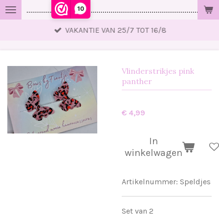
10
..................................................................................................
Ga
direct
VAKANTIE VAN 25/7 TOT 16/8
naar
de
hoofdinhoud
Vlinderstrikjes pink
panther
€ 4,99
In
winkelwagen
Artikelnummer:
Speldjes
Set van 2