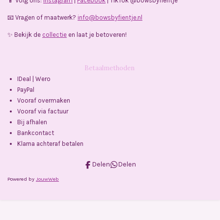
📱 Volg ons:
Instagram
|
Facebook
| TikTok @bowsbyfientje
📧 Vragen of maatwerk?
info@bowsbyfientje.nl
✨ Bekijk de
collectie
en laat je betoveren!
Betaalmethoden
IDeal | Wero
PayPal
Vooraf overmaken
Vooraf via factuur
Bij afhalen
Bankcontact
Klarna achteraf betalen
Delen
Delen
Powered by
JouwWeb