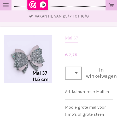
10
..................................................................................................
Ga
direct
VAKANTIE VAN 25/7 TOT 16/8
naar
de
hoofdinhoud
Mal 37
€ 2,75
In
winkelwagen
Artikelnummer:
Mallen
Mooie grote mal voor
fimo's of grote steen