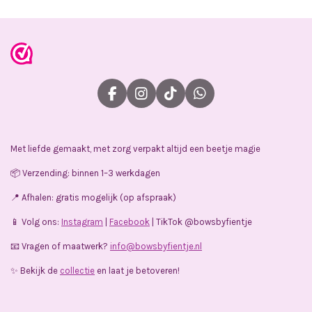
F
I
T
W
a
n
i
h
c
s
k
a
e
t
T
t
Met liefde gemaakt, met zorg verpakt altijd een beetje magie
b
a
o
s
o
g
k
A
📦 Verzending: binnen 1–3 werkdagen
o
r
p
k
a
p
📍 Afhalen: gratis mogelijk (op afspraak)
m
📱 Volg ons:
Instagram
|
Facebook
| TikTok @bowsbyfientje
📧 Vragen of maatwerk?
info@bowsbyfientje.nl
✨ Bekijk de
collectie
en laat je betoveren!