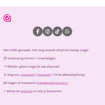
F
I
T
W
a
n
i
h
c
s
k
a
e
t
T
t
Met liefde gemaakt, met zorg verpakt altijd een beetje magie
b
a
o
s
o
g
k
A
📦 Verzending: binnen 1–3 werkdagen
o
r
p
k
a
p
📍 Afhalen: gratis mogelijk (op afspraak)
m
📱 Volg ons:
Instagram
|
Facebook
| TikTok @bowsbyfientje
📧 Vragen of maatwerk?
info@bowsbyfientje.nl
✨ Bekijk de
collectie
en laat je betoveren!