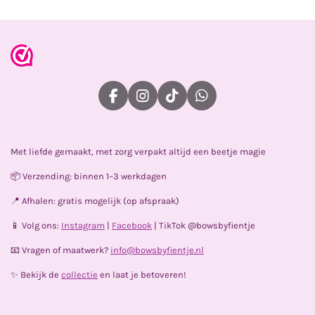
n
e
n
F
I
T
W
a
n
i
h
c
s
k
a
e
t
T
t
Met liefde gemaakt, met zorg verpakt altijd een beetje magie
b
a
o
s
o
g
k
A
📦 Verzending: binnen 1–3 werkdagen
o
r
p
k
a
p
📍 Afhalen: gratis mogelijk (op afspraak)
m
📱 Volg ons:
Instagram
|
Facebook
| TikTok @bowsbyfientje
📧 Vragen of maatwerk?
info@bowsbyfientje.nl
✨ Bekijk de
collectie
en laat je betoveren!