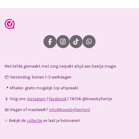
F
I
T
W
a
n
i
h
c
s
k
a
e
t
T
t
Met liefde gemaakt, met zorg verpakt altijd een beetje magie
b
a
o
s
o
g
k
A
📦 Verzending: binnen 1–3 werkdagen
o
r
p
k
a
p
📍 Afhalen: gratis mogelijk (op afspraak)
m
📱 Volg ons:
Instagram
|
Facebook
| TikTok @bowsbyfientje
📧 Vragen of maatwerk?
info@bowsbyfientje.nl
✨ Bekijk de
collectie
en laat je betoveren!