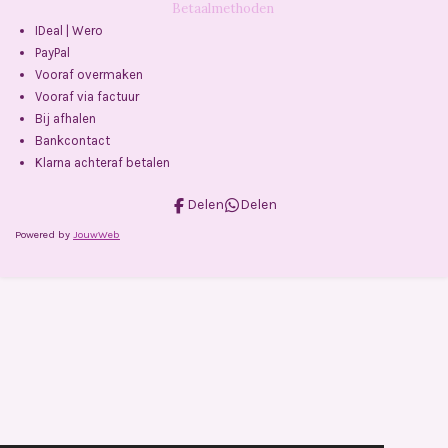
Betaalmethoden
IDeal | Wero
PayPal
Vooraf overmaken
Vooraf via factuur
Bij afhalen
Bankcontact
Klarna achteraf betalen
Delen
Delen
Powered by
JouwWeb