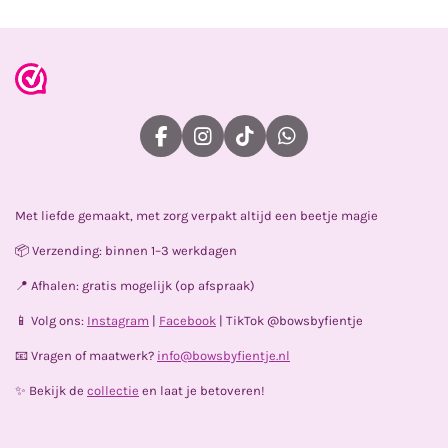
n
e
n
F
I
T
W
a
n
i
h
c
s
k
a
e
t
T
t
Met liefde gemaakt, met zorg verpakt altijd een beetje magie
b
a
o
s
o
g
k
A
📦 Verzending: binnen 1–3 werkdagen
o
r
p
k
a
p
📍 Afhalen: gratis mogelijk (op afspraak)
m
📱 Volg ons:
Instagram
|
Facebook
| TikTok @bowsbyfientje
📧 Vragen of maatwerk?
info@bowsbyfientje.nl
✨ Bekijk de
collectie
en laat je betoveren!