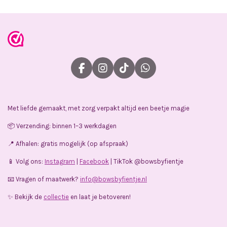
F
I
T
W
a
n
i
h
c
s
k
a
e
t
T
t
Met liefde gemaakt, met zorg verpakt altijd een beetje magie
b
a
o
s
o
g
k
A
📦 Verzending: binnen 1–3 werkdagen
o
r
p
k
a
p
📍 Afhalen: gratis mogelijk (op afspraak)
m
📱 Volg ons:
Instagram
|
Facebook
| TikTok @bowsbyfientje
📧 Vragen of maatwerk?
info@bowsbyfientje.nl
✨ Bekijk de
collectie
en laat je betoveren!