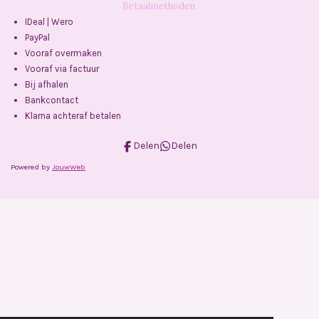
Betaalmethoden
IDeal | Wero
PayPal
Vooraf overmaken
Vooraf via factuur
Bij afhalen
Bankcontact
Klarna achteraf betalen
Delen
Delen
Powered by
JouwWeb