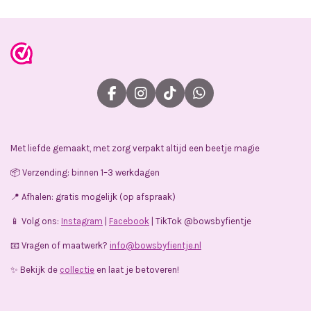
F
I
T
W
a
n
i
h
c
s
k
a
e
t
T
t
Met liefde gemaakt, met zorg verpakt altijd een beetje magie
b
a
o
s
o
g
k
A
📦 Verzending: binnen 1–3 werkdagen
o
r
p
k
a
p
📍 Afhalen: gratis mogelijk (op afspraak)
m
📱 Volg ons:
Instagram
|
Facebook
| TikTok @bowsbyfientje
📧 Vragen of maatwerk?
info@bowsbyfientje.nl
✨ Bekijk de
collectie
en laat je betoveren!